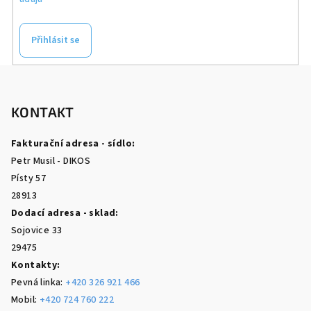
Přihlásit se
Z
á
p
KONTAKT
a
Fakturační adresa - sídlo:
t
Petr Musil - DIKOS
í
Písty 57
28913
Dodací adresa - sklad:
Sojovice 33
29475
Kontakty:
Pevná linka:
+420 326 921 466
Mobil:
+420 724 760 222