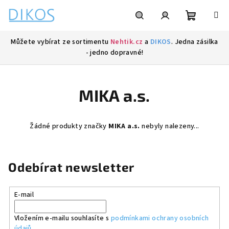
Přejít
na
obsah
Nákupní
Hledat
Přihlášení
Můžete vybírat ze sortimentu
Nehtik.cz
a
DIKOS
. Jedna zásilka
- jedno dopravné!
košík
MIKA a.s.
Žádné produkty značky
MIKA a.s.
nebyly nalezeny...
Odebírat newsletter
E-mail
Vložením e-mailu souhlasíte s
podmínkami ochrany osobních
údajů