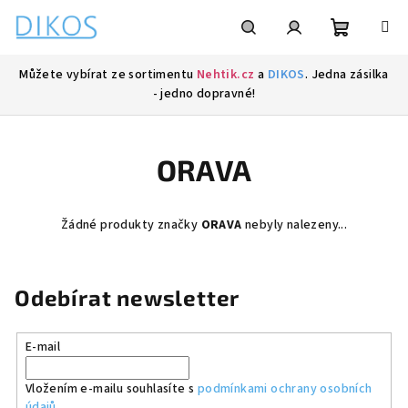
Přejít
na
obsah
Nákupní
Hledat
Přihlášení
Můžete vybírat ze sortimentu
Nehtik.cz
a
DIKOS
. Jedna zásilka
- jedno dopravné!
košík
ORAVA
Žádné produkty značky
ORAVA
nebyly nalezeny...
Odebírat newsletter
E-mail
Vložením e-mailu souhlasíte s
podmínkami ochrany osobních
údajů