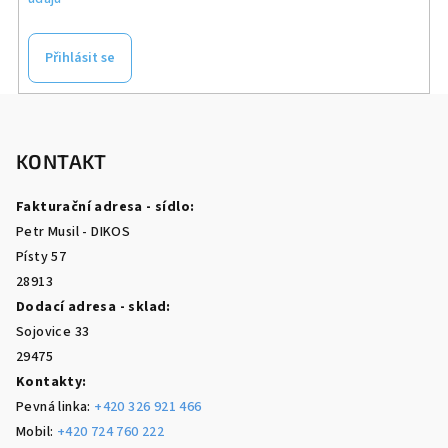
Přihlásit se
Z
á
p
KONTAKT
a
Fakturační adresa - sídlo:
t
Petr Musil - DIKOS
í
Písty 57
28913
Dodací adresa - sklad:
Sojovice 33
29475
Kontakty:
Pevná linka:
+420 326 921 466
Mobil:
+420 724 760 222