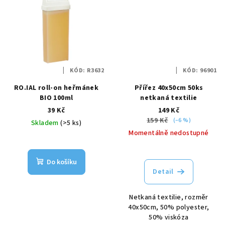
KÓD:
R3632
KÓD:
96901
RO.IAL roll-on heřmánek
Přířez 40x50cm 50ks
BIO 100ml
netkaná textilie
39 Kč
149 Kč
159 Kč
(–6 %)
Skladem
(>5 ks)
Momentálně nedostupné
Do košíku
Detail
Netkaná textilie, rozměr
40x50cm, 50% polyester,
50% viskóza