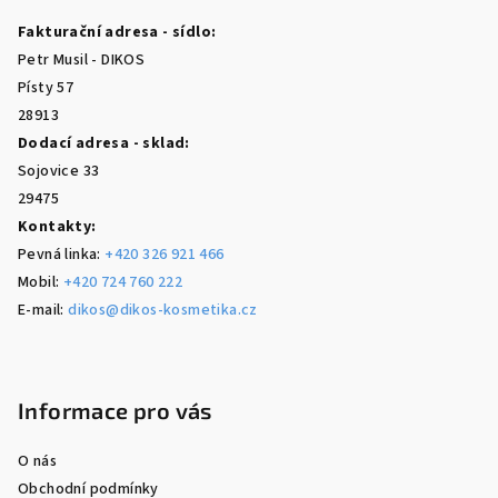
a
s
Fakturační adresa - sídlo:
u
t
Petr Musil - DIKOS
í
Písty 57
28913
Dodací adresa - sklad:
Sojovice 33
29475
Kontakty:
Pevná linka:
+420 326 921 466
Mobil:
+420 724 760 222
E-mail:
dikos@dikos-kosmetika.cz
Informace pro vás
O nás
Obchodní podmínky