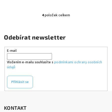
4
položek celkem
O
v
l
á
Odebírat newsletter
d
a
E-mail
c
í
Vložením e-mailu souhlasíte s
podmínkami ochrany osobních
p
údajů
r
v
k
Přihlásit se
y
v
Z
ý
á
p
p
KONTAKT
i