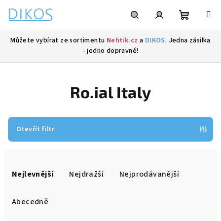
Přejít
na
obsah
Nákupní
Hledat
Přihlášení
Můžete vybírat ze sortimentu
Nehtik.cz
a
DIKOS
. Jedna zásilka
- jedno dopravné!
košík
Ro.ial Italy
Otevřít filtr
Ř
a
Nejlevnější
Nejdražší
Nejprodávanější
z
e
Abecedně
n