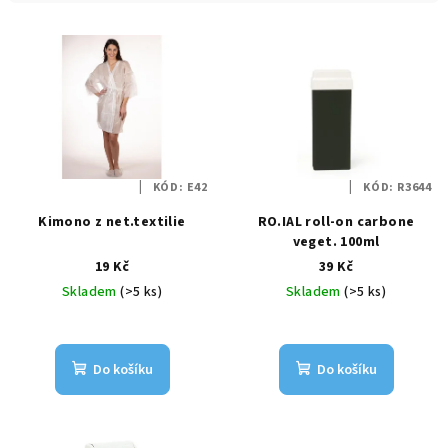
í
V
p
ý
r
p
o
i
d
s
u
p
k
KÓD:
E42
KÓD:
R3644
r
t
Kimono z net.textilie
RO.IAL roll-on carbone
o
ů
veget. 100ml
d
19 Kč
39 Kč
u
Skladem
(>5 ks)
Skladem
(>5 ks)
k
t
ů
Do košíku
Do košíku