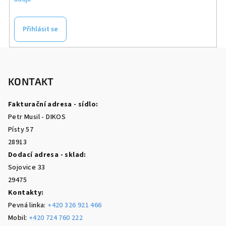
Přihlásit se
Z
á
p
KONTAKT
a
Fakturační adresa - sídlo:
t
Petr Musil - DIKOS
í
Písty 57
28913
Dodací adresa - sklad:
Sojovice 33
29475
Kontakty:
Pevná linka:
+420 326 921 466
Mobil:
+420 724 760 222