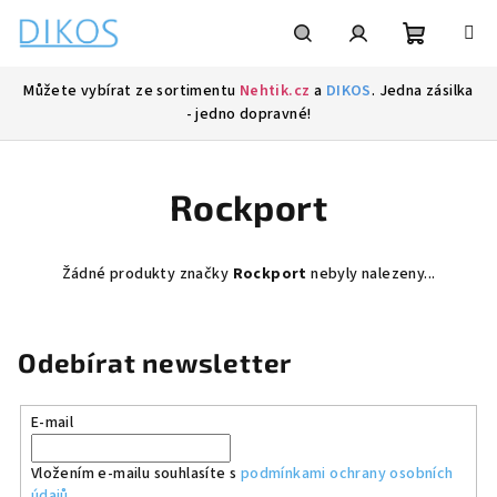
Přejít
na
obsah
Nákupní
Hledat
Přihlášení
Můžete vybírat ze sortimentu
Nehtik.cz
a
DIKOS
. Jedna zásilka
- jedno dopravné!
košík
Rockport
Žádné produkty značky
Rockport
nebyly nalezeny...
Odebírat newsletter
E-mail
Vložením e-mailu souhlasíte s
podmínkami ochrany osobních
údajů