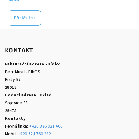
Přihlásit se
Z
á
p
KONTAKT
a
Fakturační adresa - sídlo:
t
Petr Musil - DIKOS
í
Písty 57
28913
Dodací adresa - sklad:
Sojovice 33
29475
Kontakty:
Pevná linka:
+420 326 921 466
Mobil:
+420 724 760 222