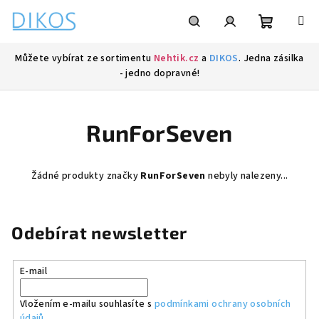
Přejít
na
obsah
Nákupní
Hledat
Přihlášení
Můžete vybírat ze sortimentu
Nehtik.cz
a
DIKOS
. Jedna zásilka
- jedno dopravné!
košík
RunForSeven
Žádné produkty značky
RunForSeven
nebyly nalezeny...
Odebírat newsletter
E-mail
Vložením e-mailu souhlasíte s
podmínkami ochrany osobních
údajů