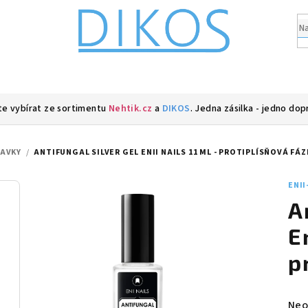
e vybírat ze sortimentu
Nehtik.cz
a
DIKOS
. Jedna zásilka - jedno dop
RAVKY
/
ANTIFUNGAL SILVER GEL ENII NAILS 11 ML - PROTIPLÍSŇOVÁ FÁZ
ENII
A
E
p
Prů
Neo