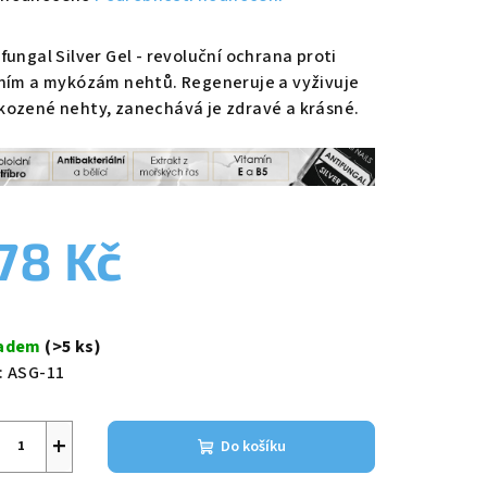
nocení
duktu
fungal Silver Gel - revoluční ochrana proti
sním a mykózám nehtů. Regeneruje a vyživuje
kozené nehty, zanechává je zdravé a krásné.
zdiček.
78 Kč
ná
a:
ladem
(>5 ks)
:
ASG-11
+
Do košíku