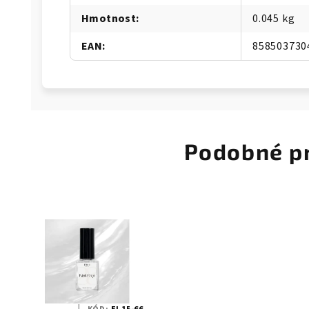
Hmotnost
:
0.045 kg
EAN
:
858503730
Podobné p