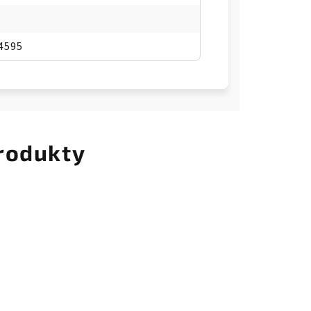
4595
rodukty