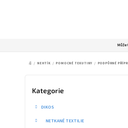
Přejít
na
obsah
Můžet
/
NEHTÍK
/
POMOCNÉ TEKUTINY
/
PODPŮRNÉ PŘÍP
DOMŮ
P
o
Kategorie
Přeskočit
kategorie
s
DIKOS
t
NETKANÉ TEXTILIE
r