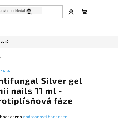
Přihlášení
Nákupní
košík
ravné!
E
-NAILS
ntifungal Silver gel
nii nails 11 ml -
rotiplísňová fáze
měrné
hodnoceno
Podrobnosti hodnocení