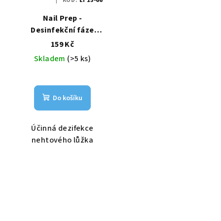
KÓD:
EI 15-66
Nail Prep -
Desinfekční fáze
11ml
159 Kč
Skladem
(>5 ks)
Do košíku
Účinná dezifekce
nehtového lůžka