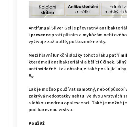
Antifungal Silver Gel je převratný antibakteriá
i
prevence
proti plísním a mykózám nehtového 
vyživuje zažloutlé, poškozené nehty.
Mezi hlavní funkční složky tohoto laku patří
mi
které mají antibakteriální a bělící účinek. Siln
antioxidačně. Lak obsahuje také posilující a hy
B₅.
Lak je možno používat samotný, neboť působí 
zakrývá nedostatky nehtu. Ve dvou vrstvách se 
s lehkou modrou opalescencí. Také je možné je
pod barevnou vrstvu.
Použití: