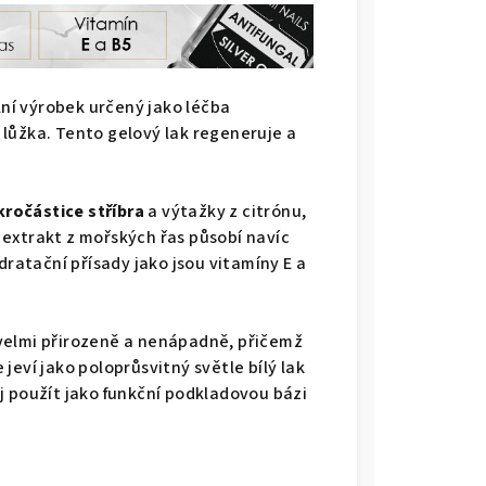
lní výrobek určený jako léčba
lůžka. Tento gelový lak regeneruje a
kročástice stříbra
a výtažky z citrónu,
ý extrakt z mořských řas působí navíc
dratační přísady jako jsou vitamíny E a
velmi přirozeně a nenápadně, přičemž
jeví jako poloprůsvitný světle bílý lak
j použít jako funkční podkladovou bázi