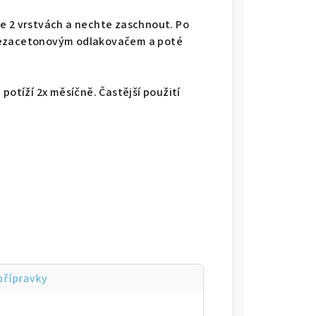
e 2 vrstvách a nechte zaschnout. Po
 bezacetonovým odlakovačem a poté
potíží 2x měsíčně. Častější použití
přípravky