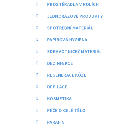
a
PROSTĚRADLA V ROLÍCH
n
JEDNORÁZOVÉ PRODUKTY
n
SPOTŘEBNÍ MATERIÁL
í
PAPÍROVÁ HYGIENA
p
ZDRAVOTNICKÝ MATERIÁL
a
DEZINFEKCE
n
REGENERACE KŮŽE
e
DEPILACE
l
KOSMETIKA
PÉČE O CELÉ TĚLO
PARAFÍN