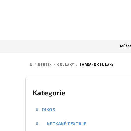
Přejít
na
obsah
Můžet
/
NEHTÍK
/
GEL LAKY
/
BAREVNÉ GEL LAKY
DOMŮ
P
o
Kategorie
Přeskočit
kategorie
s
DIKOS
t
NETKANÉ TEXTILIE
r