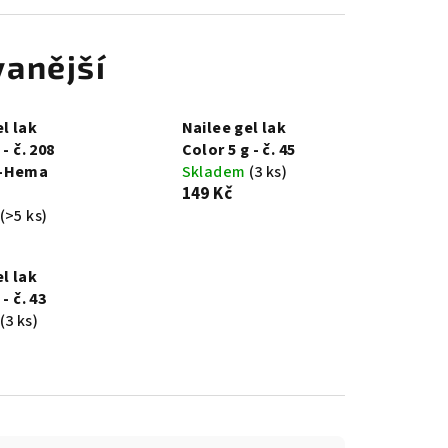
anější
l lak
Nailee gel lak
 - č. 208
Color 5 g - č. 45
-Hema
Skladem
(3 ks)
149 Kč
(>5 ks)
l lak
- č. 43
(3 ks)