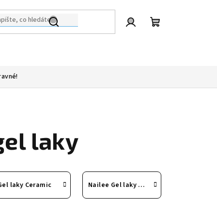
Přihlášení
Nákupní
košík
ravné!
el laky
Gel laky Ceramic
Nailee Gel laky Color