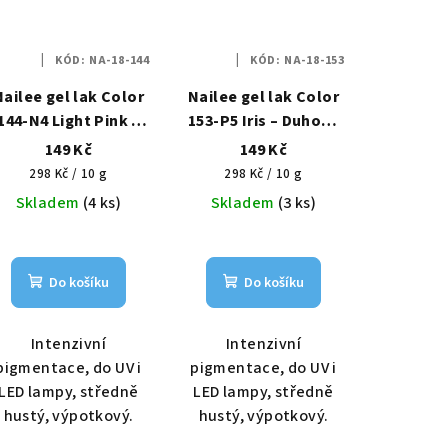
KÓD:
NA-18-144
KÓD:
NA-18-153
Nailee gel lak Color
Nailee gel lak Color
144-N4 Light Pink –
153-P5 Iris – Duhová
Pudrová elegance
víla HEMA Free 6g
149 Kč
149 Kč
HEMA Free 6g
Měrná
Měrná
298 Kč / 10 g
298 Kč / 10 g
cena:
cena:
Skladem
(4 ks)
Skladem
(3 ks)
Do košíku
Do košíku
Intenzivní
Intenzivní
pigmentace, do UV i
pigmentace, do UV i
LED lampy, středně
LED lampy, středně
hustý, výpotkový.
hustý, výpotkový.