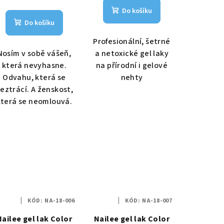
Do košíku
Do košíku
Profesionální, šetrné
Nosím v sobě vášeň,
a netoxické gel laky
která nevyhasne.
na přírodní i gelové
Odvahu, která se
nehty
eztrácí. A ženskost,
která se neomlouvá.
KÓD:
NA-18-006
KÓD:
NA-18-007
Nailee gel lak Color
Nailee gel lak Color