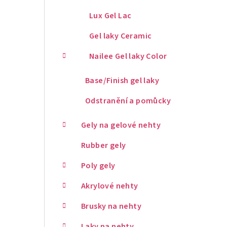
Lux Gel Lac
Gel laky Ceramic
Nailee Gel laky Color
Base/Finish gel laky
Odstranění a pomůcky
Gely na gelové nehty
Rubber gely
Poly gely
Akrylové nehty
Brusky na nehty
Laky na nehty