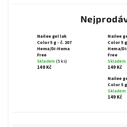
Nejprodáv
Nailee gel lak
Nailee ge
Color 5 g - č. 207
Color 5 g
Hema/Di-Hema
Hema/Di
Free
Free
Skladem
(5 ks)
Skladem
149 Kč
149 Kč
Nailee ge
Color 5 g 
Skladem
149 Kč