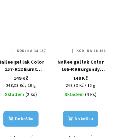
KÓD:
NA-18-157
KÓD:
NA-18-166
Nailee gel lak Color
Nailee gel lak Color
157-R12 Burnt
166-R9 Burgundy
Burgundy – Temná
Dream – Snový luxus
149 Kč
149 Kč
noblesa HEMA Free
HEMA Free 6g
Měrná
Měrná
248,33 Kč / 10 g
248,33 Kč / 10 g
6g
cena:
cena:
Skladem
(2 ks)
Skladem
(4 ks)
Do košíku
Do košíku