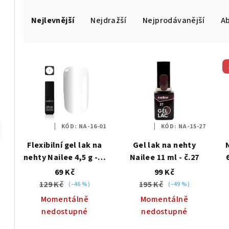
Ř
Nejlevnější
Nejdražší
Nejprodávanější
A
a
z
V
e
ý
n
p
í
i
p
KÓD:
NA-16-01
KÓD:
NA-15-27
s
r
Flexibilní gel lak na
Gel lak na nehty
p
nehty Nailee 4,5 g - č.
Nailee 11 ml - č.27
o
01 bílý
Č
69 Kč
99 Kč
r
d
129 Kč
195 Kč
(–46 %)
(–49 %)
o
u
Momentálně
Momentálně
nedostupné
nedostupné
d
k