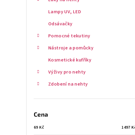
Lampy UV, LED
Odsávačky
Pomocné tekutiny
Nástroje a pomůcky
Kosmetické kufříky
Výživy pro nehty
Zdobení na nehty
Cena
69
Kč
1497
K