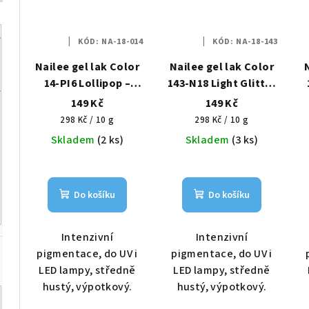
KÓD:
NA-18-014
KÓD:
NA-18-143
Nailee gel lak Color
Nailee gel lak Color
14-PI6 Lollipop –
143-N18 Light Glitter
Růžové mámení
– Hvězdný prach
149 Kč
149 Kč
HEMA Free 6g
HEMA Free 6g
Měrná
Měrná
298 Kč / 10 g
298 Kč / 10 g
cena:
cena:
Skladem
(2 ks)
Skladem
(3 ks)
Do košíku
Do košíku
Intenzivní
Intenzivní
pigmentace, do UV i
pigmentace, do UV i
LED lampy, středně
LED lampy, středně
hustý, výpotkový.
hustý, výpotkový.