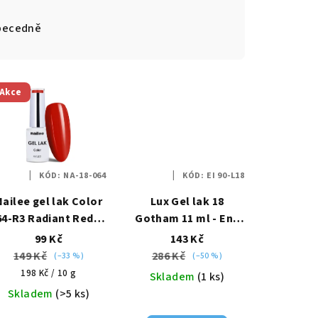
becedně
Akce
KÓD:
NA-18-064
KÓD:
EI 90-L18
Nailee gel lak Color
Lux Gel lak 18
64-R3 Radiant Red –
Gotham 11 ml - Enii
ervená vášeň HEMA
nails
99 Kč
143 Kč
Free 6g
149 Kč
286 Kč
(–33 %)
(–50 %)
Měrná
198 Kč / 10 g
Skladem
(1 ks)
cena:
Skladem
(>5 ks)