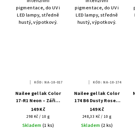
Intenzivní
Intenzivní
pigmentace, do UV i
pigmentace, do UV i
LED lampy, středně
LED lampy, středně
hustý, výpotkový.
hustý, výpotkový.
KÓD:
NA-18-017
KÓD:
NA-18-174
Nailee gel lak Color
Nailee gel lak Color
17-R1 Neon – Zářivý
174 B6 Dusty Rose –
korál HEMA Free 6g
Sametová růže HEMA
149 Kč
149 Kč
Free 6g
Měrná
Měrná
298 Kč / 10 g
248,33 Kč / 10 g
cena:
cena:
Skladem
(1 ks)
Skladem
(2 ks)