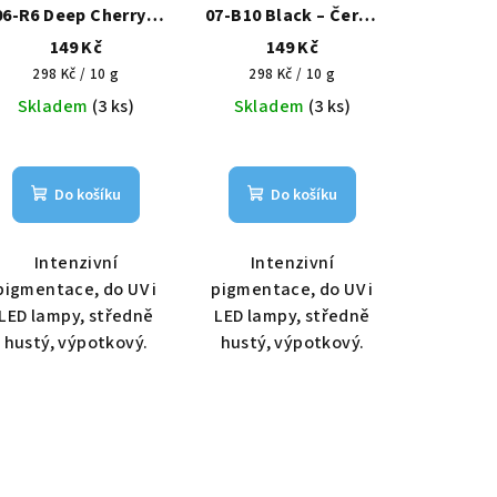
06-R6 Deep Cherry –
07-B10 Black – Černá
Višňové pokušení
hlubina HEMA Free 6g
149 Kč
149 Kč
HEMA Free 6g
Měrná
Měrná
298 Kč / 10 g
298 Kč / 10 g
cena:
cena:
Skladem
(3 ks)
Skladem
(3 ks)
Do košíku
Do košíku
Intenzivní
Intenzivní
pigmentace, do UV i
pigmentace, do UV i
LED lampy, středně
LED lampy, středně
hustý, výpotkový.
hustý, výpotkový.