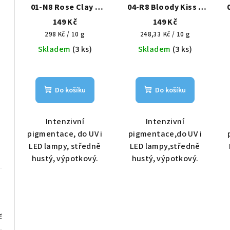
01-N8 Rose Clay –
04-R8 Bloody Kiss –
Růžový jíl HEMA Free
Krvavá vášeň HEMA
149 Kč
149 Kč
6g
Free 6g
Měrná
Měrná
298 Kč / 10 g
248,33 Kč / 10 g
cena:
cena:
Skladem
(3 ks)
Skladem
(3 ks)
Do košíku
Do košíku
Intenzivní
Intenzivní
pigmentace, do UV i
pigmentace,do UV i
LED lampy, středně
LED lampy,středně
hustý, výpotkový.
hustý, výpotkový.
č