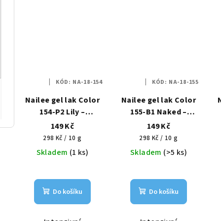
KÓD:
NA-18-154
KÓD:
NA-18-155
Nailee gel lak Color
Nailee gel lak Color
154-P2 Lily –
155-B1 Naked –
Sametová lilie HEMA
Přirozený půvab
149 Kč
149 Kč
Free 6g
HEMA Free 6g
Měrná
Měrná
298 Kč / 10 g
298 Kč / 10 g
cena:
cena:
Skladem
(1 ks)
Skladem
(>5 ks)
Do košíku
Do košíku