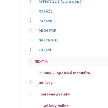
REFECTOCIL řasy a obočí
MASÁŽE
RUKAVICE
DROGERIE
NÁSTROJE
ZDRAVÍ
NEHTÍK
P.Shine - Japonská manikúra
Gel laky
Barevné gel laky
Gel laky Nailee