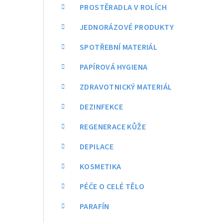
a
PROSTĚRADLA V ROLÍCH
n
JEDNORÁZOVÉ PRODUKTY
n
SPOTŘEBNÍ MATERIÁL
í
PAPÍROVÁ HYGIENA
p
ZDRAVOTNICKÝ MATERIÁL
a
DEZINFEKCE
n
REGENERACE KŮŽE
e
DEPILACE
l
KOSMETIKA
PÉČE O CELÉ TĚLO
PARAFÍN