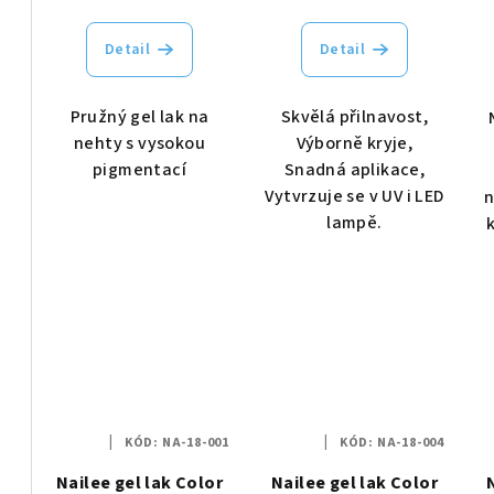
u
t
k
Detail
Detail
ů
t
Pružný gel lak na
Skvělá přilnavost,
ů
nehty s vysokou
Výborně kryje,
pigmentací
Snadná aplikace,
Vytvrzuje se v UV i LED
n
lampě.
KÓD:
NA-18-001
KÓD:
NA-18-004
Nailee gel lak Color
Nailee gel lak Color