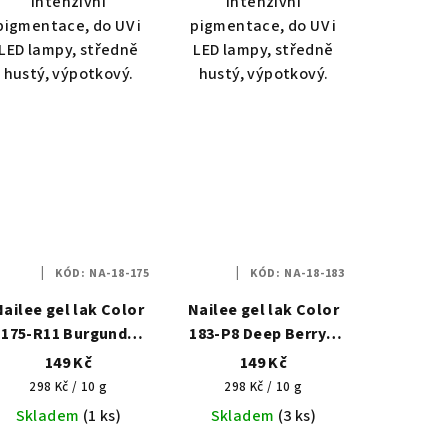
Intenzivní
Intenzivní
pigmentace, do UV i
pigmentace, do UV i
LED lampy, středně
LED lampy, středně
hustý, výpotkový.
hustý, výpotkový.
KÓD:
NA-18-175
KÓD:
NA-18-183
Nailee gel lak Color
Nailee gel lak Color
175-R11 Burgundy
183-P8 Deep Berry –
Rose – Temná růže
Opojné ostružiny
149 Kč
149 Kč
HEMA Free 6g
HEMA Free 6g
Měrná
Měrná
298 Kč / 10 g
298 Kč / 10 g
cena:
cena:
Skladem
(1 ks)
Skladem
(3 ks)