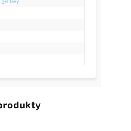
 gel laky
g
 produkty