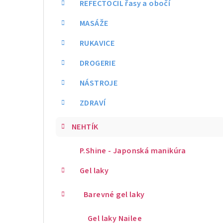
REFECTOCIL řasy a obočí
MASÁŽE
RUKAVICE
DROGERIE
NÁSTROJE
ZDRAVÍ
NEHTÍK
P.Shine - Japonská manikúra
Gel laky
Barevné gel laky
Gel laky Nailee