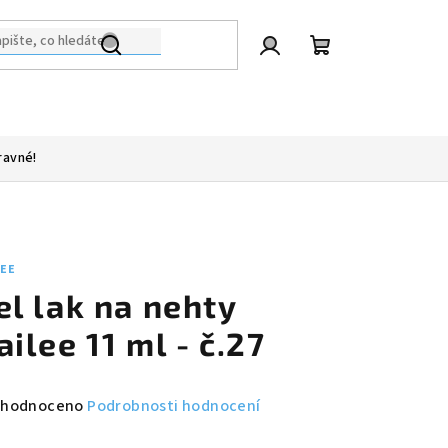
Přihlášení
Nákupní
košík
ravné!
LEE
el lak na nehty
ailee 11 ml - č.27
měrné
hodnoceno
Podrobnosti hodnocení
nocení