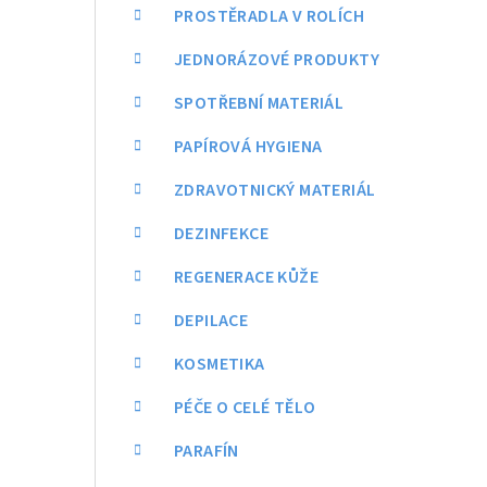
a
PROSTĚRADLA V ROLÍCH
n
JEDNORÁZOVÉ PRODUKTY
n
SPOTŘEBNÍ MATERIÁL
í
PAPÍROVÁ HYGIENA
p
ZDRAVOTNICKÝ MATERIÁL
a
DEZINFEKCE
n
REGENERACE KŮŽE
e
DEPILACE
l
KOSMETIKA
PÉČE O CELÉ TĚLO
PARAFÍN