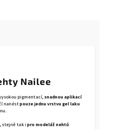
e
ehty Nailee
s vysokou pigmentací,
snadnou aplikací
čí nanést
pouze jednu vrstvu gel laku
ínu.
, stejně tak i
pro modeláž nehtů