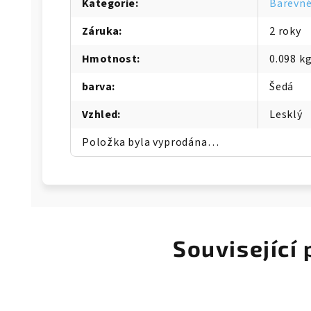
Kategorie
:
Barevné
Záruka
:
2 roky
Hmotnost
:
0.098 k
barva
:
Šedá
Vzhled
:
Lesklý
Položka byla vyprodána…
Související