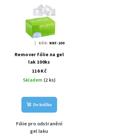
KÓD:
NRF-100
Remover fólie na gel
lak 100ks
116 Kč
Skladem
(2 ks)
Do košíku
Fólie pro odstranění
gel laku