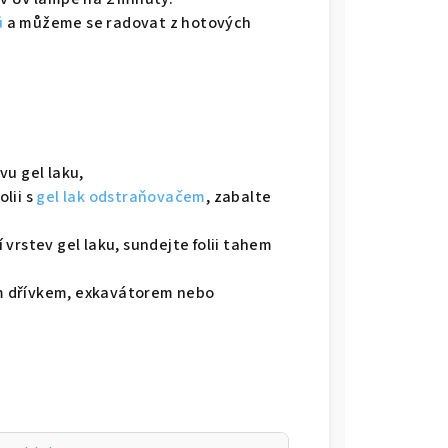
ů
a můžeme se radovat z hotových
:
vu gel laku,
lii s
gel lak odstraňovačem
, zabalte
vrstev gel laku, sundejte folii tahem
m dřívkem, exkavátorem nebo