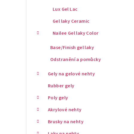
Lux Gel Lac
Gel laky Ceramic
Nailee Gel laky Color
Base/Finish gel laky
Odstranění a pomůcky
Gely na gelové nehty
Rubber gely
Poly gely
Akrylové nehty
Brusky na nehty
Laky na nehty