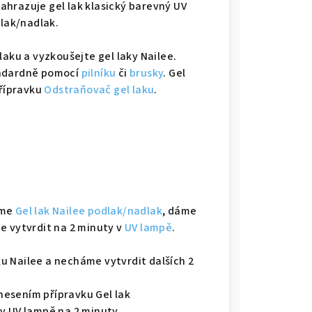
ahrazuje gel lak klasický barevný UV
dlak/nadlak.
laku a vyzkoušejte gel laky Nailee.
andardně pomocí
pilníku
či
brusky
. Gel
přípravku
Odstraňovač gel laku
.
eme
Gel lak Nailee podlak/nadlak
, dáme
e vytvrdit na 2 minuty v
UV lampě
.
u Nailee a necháme vytvrdit dalších 2
esením přípravku Gel lak
v UV lampě na 2 minuty.