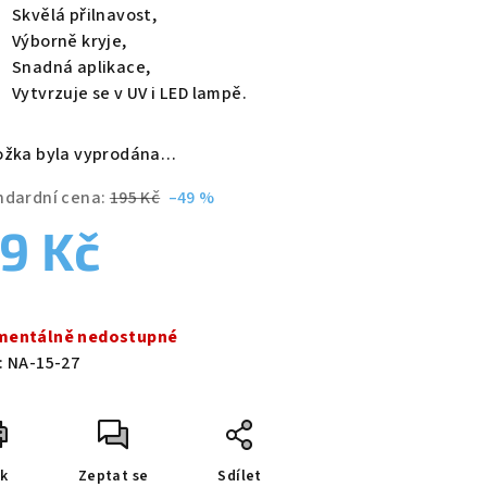
duktu
Skvělá přilnavost,
Výborně kryje,
Snadná aplikace,
Vytvrzuje se v UV i LED lampě.
zdiček.
ožka byla vyprodána…
ndardní cena:
195 Kč
–49 %
9 Kč
ná
a:
entálně nedostupné
:
NA-15-27
sk
Zeptat se
Sdílet