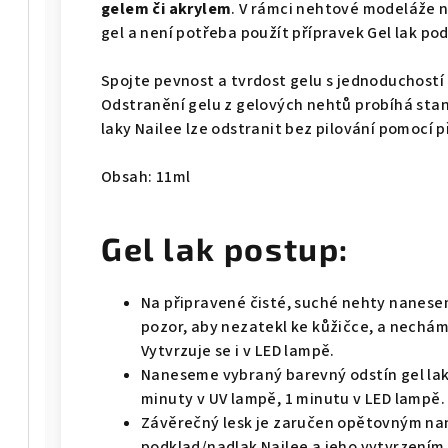
gelem či akrylem
. V rámci nehtové modeláže n
gel a není potřeba použít přípravek Gel lak po
Spojte pevnost a tvrdost gelu s jednoduchostí 
Odstranění gelu z gelových nehtů probíhá st
laky Nailee lze odstranit bez pilování pomocí 
Obsah: 11ml
Gel lak postup:
Na připravené čisté, suché nehty nanes
pozor, aby nezatekl ke kůžičce, a nechám
Vytvrzuje se i v LED lampě.
Naneseme vybraný barevný odstín gel lak
minuty v UV lampě, 1 minutu v LED lampě.
Závěrečný lesk je zaručen opětovným nan
podklad/nadlak Nailee a jeho vytvrzením 