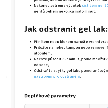
Nakonec setřeme výpotek
čističem neht
nehtů během několika málo minut.
Jak odstranit gel lak
Pilníkem nebo blokem narušte vrchní vrst
Přiložte na nehet tampon nebo remover fo
alobalem,
Nechte působit 5-7 minut, podle množství 
od sebe,
Odstraňte zbytky gel laku pomerančový
nástrojem pro odstranění
.
Doplňkové parametry