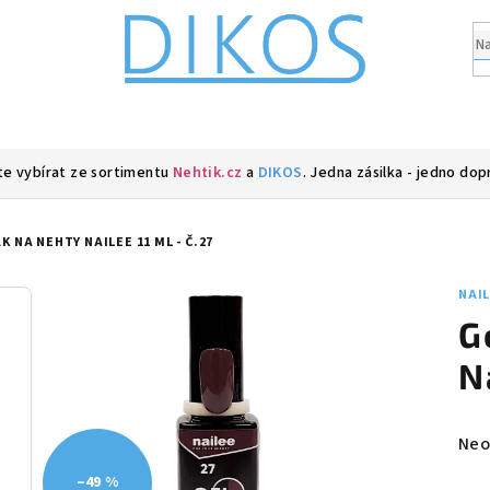
e vybírat ze sortimentu
Nehtik.cz
a
DIKOS
. Jedna zásilka - jedno dop
K NA NEHTY NAILEE 11 ML - Č.27
NAI
G
N
Prů
Neo
hod
–49 %