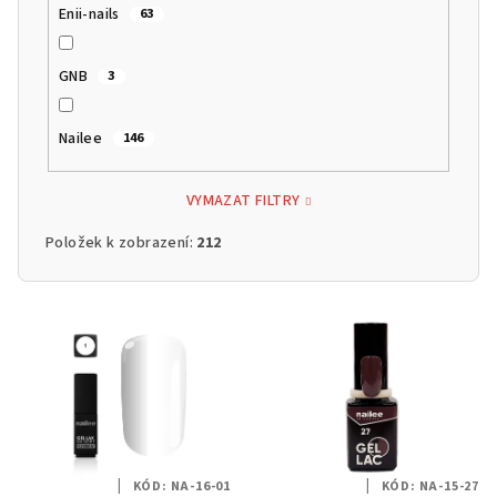
Enii-nails
63
GNB
3
Nailee
146
VYMAZAT FILTRY
Položek k zobrazení:
212
V
ý
p
i
s
p
KÓD:
NA-16-01
KÓD:
NA-15-27