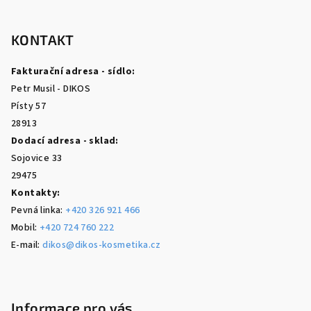
Z
á
p
KONTAKT
a
Fakturační adresa - sídlo:
t
Petr Musil - DIKOS
í
Písty 57
28913
Dodací adresa - sklad:
Sojovice 33
29475
Kontakty:
Pevná linka:
+420 326 921 466
Mobil:
+420 724 760 222
E-mail:
dikos@dikos-kosmetika.cz
Informace pro vás