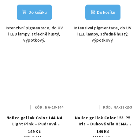
Do košíku
Do košíku
Intenzivní pigmentace, do UV
Intenzivní pigmentace, do UV
i LED lampy, středně hustý,
i LED lampy, středně hustý,
výpotkový.
výpotkový.
KÓD:
NA-18-144
KÓD:
NA-18-153
Nailee gel lak Color 144-N4
Nailee gel lak Color 153-P5
Light Pink – Pudrová
Iris – Duhová víla HEMA
elegance HEMA Free 6g
Free 6g
149 Kč
149 Kč