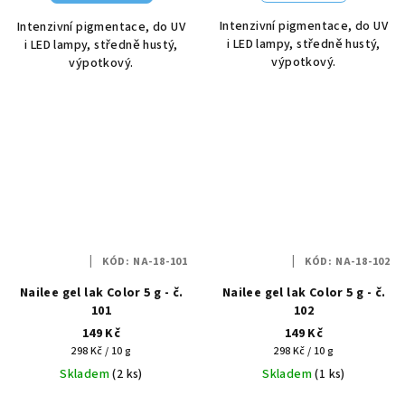
Intenzivní pigmentace, do UV
Intenzivní pigmentace, do UV
i LED lampy, středně hustý,
i LED lampy, středně hustý,
výpotkový.
výpotkový.
KÓD:
NA-18-101
KÓD:
NA-18-102
Nailee gel lak Color 5 g - č.
Nailee gel lak Color 5 g - č.
101
102
149 Kč
149 Kč
Měrná
Měrná
298 Kč / 10 g
298 Kč / 10 g
cena:
cena:
Skladem
(2 ks)
Skladem
(1 ks)