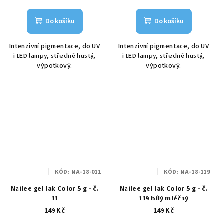
Do košíku
Do košíku
Intenzivní pigmentace, do UV
Intenzivní pigmentace, do UV
i LED lampy, středně hustý,
i LED lampy, středně hustý,
výpotkový.
výpotkový.
KÓD:
NA-18-011
KÓD:
NA-18-119
Nailee gel lak Color 5 g - č.
Nailee gel lak Color 5 g - č.
11
119 bílý mléčný
149 Kč
149 Kč