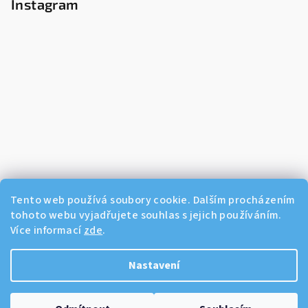
Instagram
Tento web používá soubory cookie. Dalším procházením
tohoto webu vyjadřujete souhlas s jejich používáním.
Více informací
zde
.
Sledovat na Instagramu
Nastavení
Copyright 2026
Dikos Kosmetika
. Všechna práva vyhrazena.