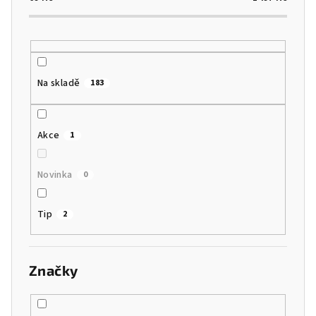
k
t
ů
Na skladě
183
Akce
1
Novinka
0
Tip
2
Značky