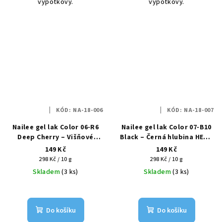
výpotkový.
výpotkový.
KÓD:
NA-18-006
KÓD:
NA-18-007
Nailee gel lak Color 06-R6
Nailee gel lak Color 07-B10
Deep Cherry – Višňové
Black – Černá hlubina HEMA
pokušení HEMA Free 6g
Free 6g
149 Kč
149 Kč
Měrná
Měrná
298 Kč / 10 g
298 Kč / 10 g
cena:
cena:
Skladem
(3 ks)
Skladem
(3 ks)
Do košíku
Do košíku