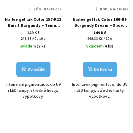
KÓD:
NA-18-157
KÓD:
NA-18-166
Nailee gel lak Color 157-R12
Nailee gel lak Color 166-R9
Burnt Burgundy – Temná
Burgundy Dream – Snový
noblesa HEMA Free 6g
luxus HEMA Free 6g
149 Kč
149 Kč
Měrná
Měrná
248,33 Kč / 10 g
248,33 Kč / 10 g
cena:
cena:
Skladem
(2 ks)
Skladem
(4 ks)
Do košíku
Do košíku
Intenzivní pigmentace, do UV
Intenzivní pigmentace, do UV
i LED lampy, středně hustý,
i LED lampy, středně hustý,
výpotkový.
výpotkový.