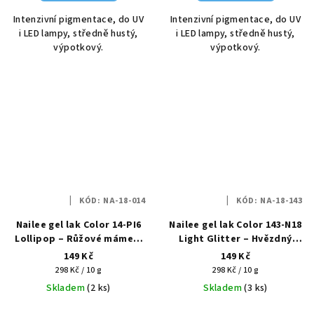
Intenzivní pigmentace, do UV
Intenzivní pigmentace, do UV
i LED lampy, středně hustý,
i LED lampy, středně hustý,
výpotkový.
výpotkový.
KÓD:
NA-18-014
KÓD:
NA-18-143
Nailee gel lak Color 14-PI6
Nailee gel lak Color 143-N18
Lollipop – Růžové mámení
Light Glitter – Hvězdný
HEMA Free 6g
prach HEMA Free 6g
149 Kč
149 Kč
Měrná
Měrná
298 Kč / 10 g
298 Kč / 10 g
cena:
cena:
Skladem
(2 ks)
Skladem
(3 ks)