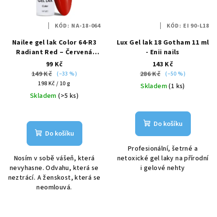
KÓD:
NA-18-064
KÓD:
EI 90-L18
Nailee gel lak Color 64-R3
Lux Gel lak 18 Gotham 11 ml
Radiant Red – Červená
- Enii nails
vášeň HEMA Free 6g
99 Kč
143 Kč
149 Kč
286 Kč
(–33 %)
(–50 %)
Měrná
198 Kč / 10 g
Skladem
(1 ks)
cena:
Skladem
(>5 ks)
Do košíku
Do košíku
Profesionální, šetrné a
Nosím v sobě vášeň, která
netoxické gel laky na přírodní
nevyhasne. Odvahu, která se
i gelové nehty
neztrácí. A ženskost, která se
neomlouvá.