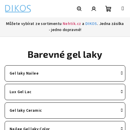
Přejít
na
obsah
Nákupní
Hledat
Přihlášení
Můžete vybírat ze sortimentu
Nehtik.cz
a
DIKOS
. Jedna zásilka
- jedno dopravné!
košík
Barevné gel laky
Gel laky Nailee
Lux Gel Lac
Gel laky Ceramic
Nailee Gel laky Color