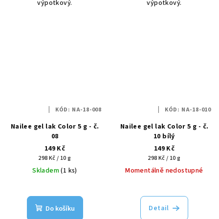
výpotkový.
výpotkový.
KÓD:
NA-18-008
KÓD:
NA-18-010
Nailee gel lak Color 5 g - č.
Nailee gel lak Color 5 g - č.
08
10 bílý
149 Kč
149 Kč
Měrná
Měrná
298 Kč / 10 g
298 Kč / 10 g
cena:
cena:
Skladem
(1 ks)
Momentálně nedostupné
Detail
Do košíku