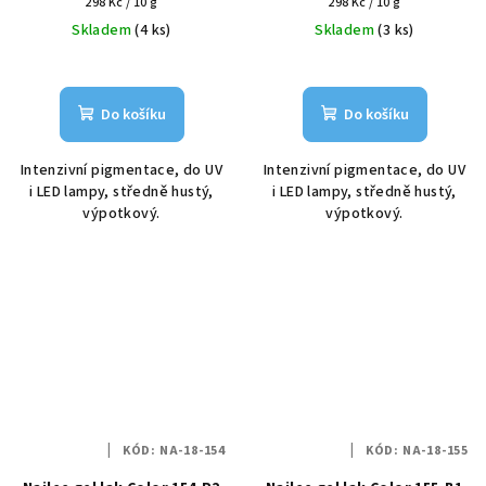
Měrná
Měrná
298 Kč / 10 g
298 Kč / 10 g
cena:
cena:
Skladem
(4 ks)
Skladem
(3 ks)
Do košíku
Do košíku
Intenzivní pigmentace, do UV
Intenzivní pigmentace, do UV
i LED lampy, středně hustý,
i LED lampy, středně hustý,
výpotkový.
výpotkový.
KÓD:
NA-18-154
KÓD:
NA-18-155