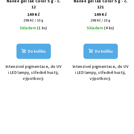
Nailee gel lak Color 5 g - č.
Nailee gel lak Color 5 g - č.
12
121
149 Kč
149 Kč
Měrná
Měrná
298 Kč / 10 g
298 Kč / 10 g
cena:
cena:
Skladem
(1 ks)
Skladem
(4 ks)
Do košíku
Do košíku
Intenzivní pigmentace, do UV
Intenzivní pigmentace, do UV
i LED lampy, středně hustý,
i LED lampy, středně hustý,
výpotkový.
výpotkový.