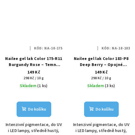
KÓD:
NA-18-175
KÓD:
NA-18-183
Nailee gel lak Color 175-R11
Nailee gel lak Color 183-P8
Burgundy Rose – Temná
Deep Berry – Opojné
růže HEMA Free 6g
ostružiny HEMA Free 6g
149 Kč
149 Kč
Měrná
Měrná
298 Kč / 10 g
298 Kč / 10 g
cena:
cena:
Skladem
(1 ks)
Skladem
(3 ks)
Do košíku
Do košíku
Intenzivní pigmentace, do UV
Intenzivní pigmentace, do UV
i LED lampy, středně hustý,
i LED lampy, středně hustý,