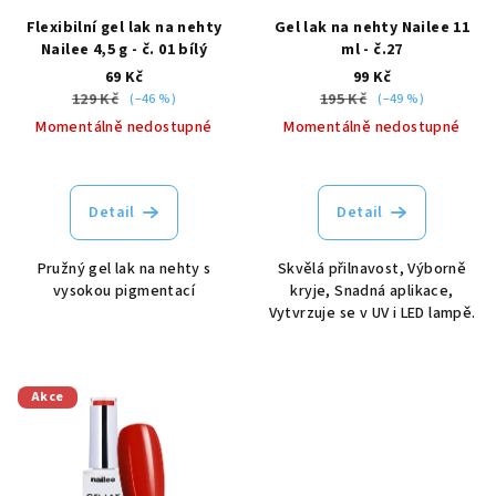
r
Flexibilní gel lak na nehty
Gel lak na nehty Nailee 11
o
Nailee 4,5 g - č. 01 bílý
ml - č.27
d
69 Kč
99 Kč
u
129 Kč
195 Kč
(–46 %)
(–49 %)
k
Momentálně nedostupné
Momentálně nedostupné
t
ů
Detail
Detail
Pružný gel lak na nehty s
Skvělá přilnavost, Výborně
vysokou pigmentací
kryje, Snadná aplikace,
Vytvrzuje se v UV i LED lampě.
Akce