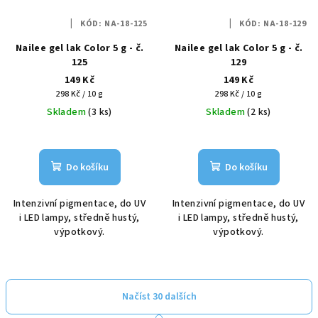
KÓD:
NA-18-125
KÓD:
NA-18-129
Nailee gel lak Color 5 g - č.
Nailee gel lak Color 5 g - č.
125
129
149 Kč
149 Kč
Měrná
Měrná
298 Kč / 10 g
298 Kč / 10 g
cena:
cena:
Skladem
(3 ks)
Skladem
(2 ks)
Do košíku
Do košíku
Intenzivní pigmentace, do UV
Intenzivní pigmentace, do UV
i LED lampy, středně hustý,
i LED lampy, středně hustý,
výpotkový.
výpotkový.
Načíst 30 dalších