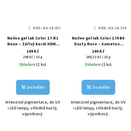
KÓD:
NA-18-017
KÓD:
NA-18-174
Nailee gel lak Color 17-R1
Nailee gel lak Color 174 B6
Neon – Zářivý korál HEMA
Dusty Rose – Sametová
Free 6g
růže HEMA Free 6g
149 Kč
149 Kč
Měrná
Měrná
298 Kč / 10 g
248,33 Kč / 10 g
cena:
cena:
Skladem
(1 ks)
Skladem
(2 ks)
Do košíku
Do košíku
Intenzivní pigmentace, do UV
Intenzivní pigmentace, do UV
i LED lampy, středně hustý,
i LED lampy, středně hustý,
výpotkový.
výpotkový.