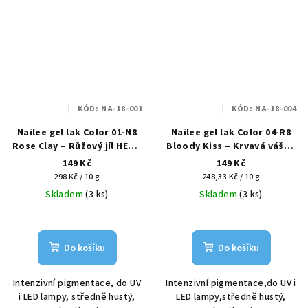
KÓD:
NA-18-001
KÓD:
NA-18-004
Nailee gel lak Color 01-N8
Nailee gel lak Color 04-R8
Rose Clay – Růžový jíl HEMA
Bloody Kiss – Krvavá vášeň
Free 6g
HEMA Free 6g
149 Kč
149 Kč
Měrná
Měrná
298 Kč / 10 g
248,33 Kč / 10 g
cena:
cena:
Skladem
(3 ks)
Skladem
(3 ks)
Do košíku
Do košíku
Intenzivní pigmentace, do UV
Intenzivní pigmentace,do UV i
i LED lampy, středně hustý,
LED lampy,středně hustý,