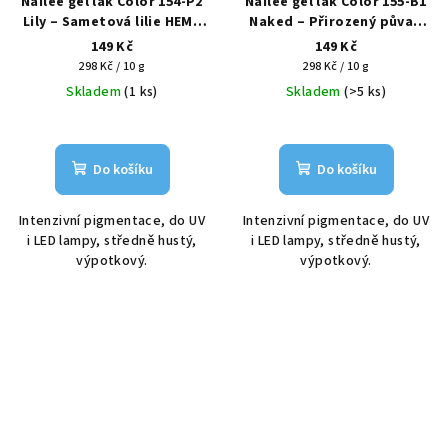
Nailee gel lak Color 154-P2
Nailee gel lak Color 155-B1
Lily – Sametová lilie HEMA
Naked – Přirozený půvab
Free 6g
HEMA Free 6g
149 Kč
149 Kč
Měrná
Měrná
298 Kč / 10 g
298 Kč / 10 g
cena:
cena:
Skladem
(1 ks)
Skladem
(>5 ks)
Do košíku
Do košíku
Intenzivní pigmentace, do UV
Intenzivní pigmentace, do UV
i LED lampy, středně hustý,
i LED lampy, středně hustý,
výpotkový.
výpotkový.