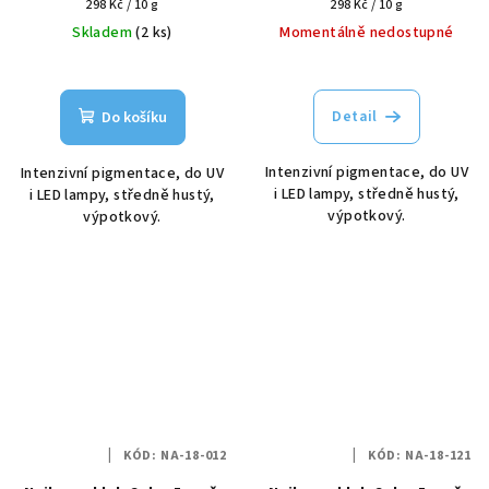
Měrná
Měrná
298 Kč / 10 g
298 Kč / 10 g
cena:
cena:
Skladem
(2 ks)
Momentálně nedostupné
Detail
Do košíku
Intenzivní pigmentace, do UV
Intenzivní pigmentace, do UV
i LED lampy, středně hustý,
i LED lampy, středně hustý,
výpotkový.
výpotkový.
KÓD:
NA-18-012
KÓD:
NA-18-121