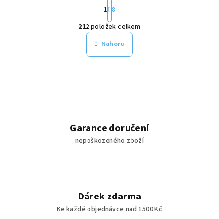
S
1
8
t
O
r
212
položek celkem
á
v
n
l
Nahoru
k
á
o
d
v
a
á
n
c
í
í
p
r
Garance doručení
v
nepoškozeného zboží
k
y
v
ý
p
Dárek zdarma
i
Ke každé objednávce nad 1500 Kč
s