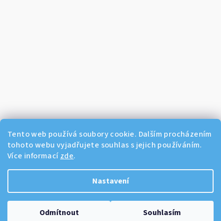
Tento web používá soubory cookie. Dalším procházením
tohoto webu vyjadřujete souhlas s jejich používáním.
Více informací
zde
.
Sledovat na Instagramu
Nastavení
Copyright 2026
Dikos Kosmetika
. Všechna práva vyhrazena.
Odmítnout
Souhlasím