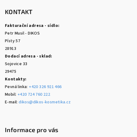
á
p
KONTAKT
a
Fakturační adresa - sídlo:
t
Petr Musil - DIKOS
í
Písty 57
28913
Dodací adresa - sklad:
Sojovice 33
29475
Kontakty:
Pevná linka:
+420 326 921 466
Mobil:
+420 724 760 222
E-mail:
dikos@dikos-kosmetika.cz
Informace pro vás