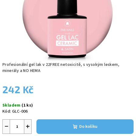
Profesionální
gel lak
v 22FREE netoxicitě, s vysokým leskem,
minerály a NO HEMA
242 Kč
Měrná
Skladem
(1 ks)
cena:
Kód:
GLC-006
−
+
Do košíku