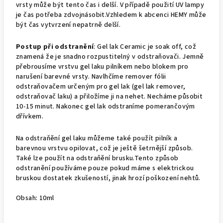
vrsty může být tento čas i delší. V případě použití UV lampy
je čas potřeba zdvojnásobit.Vzhledem k abcenci HEMY může
být čas vytvrzení nepatrně delší.
Postup při odstranění
: Gel lak Ceramic je soak off, což
znamená že je snadno rozpustitelný v odstraňovači. Jemně
přebrousíme vrstvu gel laku pilníkem nebo blokem pro
narušení barevné vrsty. Navlhčíme remover fólii
odstraňovačem určeným pro gel lak (gel lak remover,
odstraňovač laku) a přiložíme ji na nehet. Necháme působit
10-15 minut. Nakonec gel lak odstraníme pomerančovým
dřívkem.
Na odstraňění gel laku můžeme také použít pilník a
barevnou vrstvu opilovat, což je ještě šetrnější způsob.
Také lze použít na odstraňění brusku.Tento způsob
odstranění používáme pouze pokud máme s elektrickou
bruskou dostatek zkušeností, jinak hrozí poškození nehtů.
Obsah: 10ml