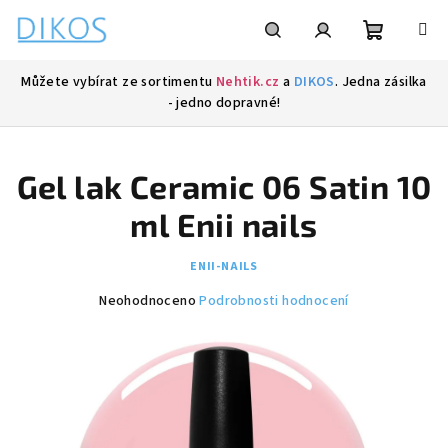
Přejít
na
obsah
Nákupní
Hledat
Přihlášení
Můžete vybírat ze sortimentu
Nehtik.cz
a
DIKOS
. Jedna zásilka
- jedno dopravné!
košík
Gel lak Ceramic 06 Satin 10
ml Enii nails
ENII-NAILS
Průměrné
Neohodnoceno
Podrobnosti hodnocení
hodnocení
produktu
je
0,0
z
5
hvězdiček.