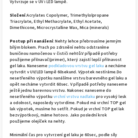
Vytvrzuje se v UV i LED lampě.
Složení
:Acrylates Copolymer, Trimethylolpropane
Triacrylate, Ethyl Methacrylate, Ethyl Acetate,
Dimethicone, Microcrystalline Wax, Mica (minerals)
Postup při nanášení
: Nehty lehce přebrousíme jemným
bílým blokem. Prach po zdrsnění nehtu odstraníme
buničinou namočenou v čističi nehtů.V případě potřeby
použijeme přilnavač(primer), který zajistí lepší přilnavost
gel laku. Naneseme
podkladovou vrstvu gel laku
a necháme
vytvrdit v UV/LED lampě 60sekund. Výpotek nestíráme.Do
nesetřeného výpotku nanášíme vrstvu barevného gel laku a
opět necháme vytvrdit 60sec. V případě potřeby naneseme
ještě jednu barevnou vrstvu. Nakonec naneseme do
nesetřeného výpotku
vrchní vrstvu nadlaku
pro vysoký lesk
a odolnost, naposledy vytvrdíme. Pokud má vrchní TOP gel
lak výpotek, musíme ho setřít. Pokud je vrchní TOP gel lak
bezvýpotkový, máme hotovo. Jako poslední krok
použijeme olejíček na nehty.
Minimální čas pro vytvrzení gel laku je 60sec, podle síly