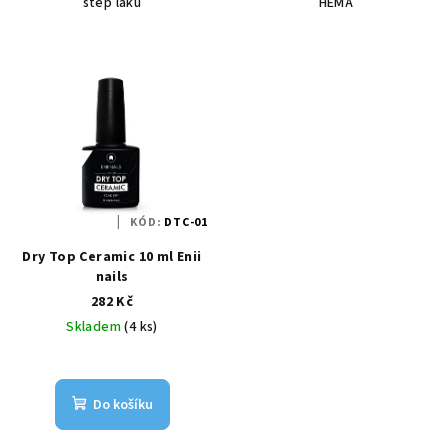
step laku
HEMA
KÓD:
DTC-01
Dry Top Ceramic 10 ml Enii
nails
282 Kč
Skladem
(4 ks)
Do košíku