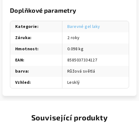
Doplňkové parametry
Kategorie
:
Barevné gel laky
Záruka
:
2 roky
Hmotnost
:
0.098 kg
EAN
:
8585037334127
barva
:
Růžová světlá
Vzhled
:
Lesklý
Související produkty