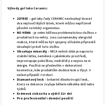
Výhody gel laku Ceramic:
22FREE
– gel laky řady CERAMIC neobsahují dvacet
dva nejtoxičtějších látek, které můžou nepříznivě
působit na lidský organismus.
NO HEMA
- je velmi běžnou problematickou složkou v
produktech na nehty. Jsou zaznamenány alergické
reakce, které můžou být spojeny užíváním přípravků
obsahující právě tuto složku.
Obsahuje minerály
– MICA neboli slída je naprosto
stabilní látka, neměnná v jakémkoliv prostředí,
neprostupuje pokožkou, nedráždí ji a nejsou na ni
alergie. Používá se především v dekorativní
kosmetice, kde produktům dodává lesk a třpyt. V
našem případě i tvrdost.
Diamantový lesk
– brilantní dlouhotrvající lesk,
který se dokonce zvyšuje během několika dnů nebo
týdnů.
Krémová viskozita a výdrž 21+ dní
Pro profesionální i domácí použití