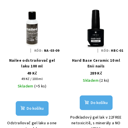
KÓD:
NA-03-09
KÓD:
HBC-01
Nailee odstraňovač gel
Hard Base Ceramic 10 ml
laku 100 ml
Enii nails
49 Kč
289 Kč
Měrná
49 Kč / 100 ml
Skladem
(2 ks)
cena:
Skladem
(>5 ks)
Do košíku
Do košíku
Podkladový gel lak v 22FREE
Odstraňovač gel laku a one
netoxicitě, s minerály a NO