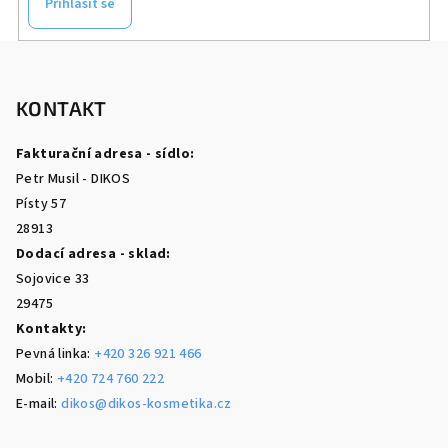
Přihlásit se
Z
á
p
KONTAKT
a
Fakturační adresa - sídlo:
t
Petr Musil - DIKOS
í
Písty 57
28913
Dodací adresa - sklad:
Sojovice 33
29475
Kontakty:
Pevná linka:
+420 326 921 466
Mobil:
+420 724 760 222
E-mail:
dikos@dikos-kosmetika.cz