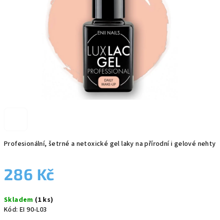
Profesionální, šetrné a netoxické gel laky na přírodní i gelové nehty
286 Kč
Měrná
Skladem
(1 ks)
cena:
Kód:
EI 90-L03