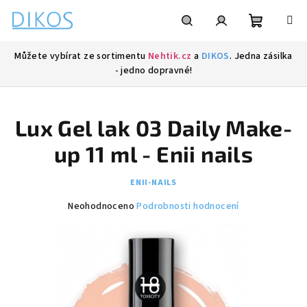
Přejít
na
obsah
Nákupní
Hledat
Přihlášení
Můžete vybírat ze sortimentu
Nehtik.cz
a
DIKOS
. Jedna zásilka
- jedno dopravné!
košík
Lux Gel lak 03 Daily Make-
up 11 ml - Enii nails
ENII-NAILS
Průměrné
Neohodnoceno
Podrobnosti hodnocení
hodnocení
produktu
je
0,0
z
5
hvězdiček.