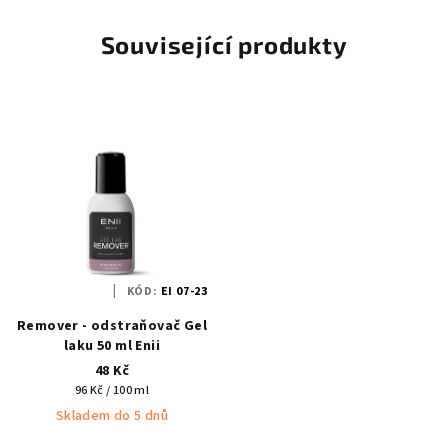
Související produkty
KÓD:
EI 07-23
Remover - odstraňovač Gel
laku 50 ml Enii
48 Kč
Měrná
96 Kč / 100 ml
cena:
Skladem do 5 dnů