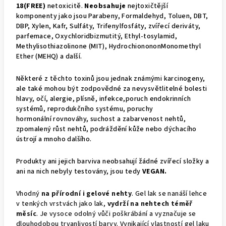
18(FREE)
netoxicitě.
N
eobsahuje
nejtoxičtější
komponenty jako jsou Parabeny, Formaldehyd, Toluen, DBT,
DBP, Xylen, Kafr, Sulfáty, Trifenylfosfáty, zvířecí deriváty,
parfemace, Oxychloridbizmutitý, Ethyl-tosylamid,
Methylisothiazolinone (MIT), HydrochionononMonomethyl
Ether (MEHQ) a další.
Některé z těchto toxinů jsou jednak známými karcinogeny,
ale také mohou být zodpovědné za nevysvětlitelné bolesti
hlavy, očí, alergie, plísně, infekce,poruch endokrinních
systémů, reprodukčního systému, poruchy
hormonální rovnováhy, suchost a zabarvenost nehtů,
zpomalený růst nehtů, podráždění kůže nebo dýchacího
ústrojí a mnoho dalšího.
Produkty ani jejich barviva neobsahují žádné zvířecí složky a
ani na nich nebyly testovány, jsou tedy
VEGAN.
Vhodný
na přírodní i gelové nehty
. Gel lak se nanáší lehce
v tenkých vrstvách jako lak,
vydrží na nehtech téměř
měsíc
. Je vysoce odolný vůči poškrábání a vyznačuje se
dlouhodobou trvanlivostí barvy. Vynikající vlastností gel laku