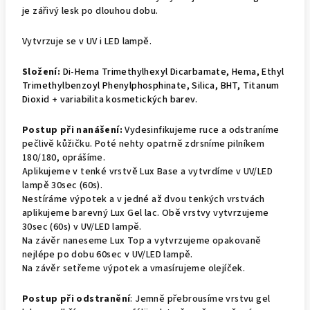
je zářivý lesk po dlouhou dobu.
Vytvrzuje se v UV i LED lampě.
Složení:
Di-Hema Trimethylhexyl Dicarbamate, Hema, Ethyl
Trimethylbenzoyl Phenylphosphinate, Silica, BHT, Titanum
Dioxid + variabilita kosmetických barev.
Postup při nanášení:
Vydesinfikujeme ruce a odstraníme
pečlivě kůžičku. Poté nehty opatrně zdrsníme pilníkem
180/180, oprášíme.
Aplikujeme v tenké vrstvě Lux Base a vytvrdíme v UV/LED
lampě 30sec (60s).
Nestíráme výpotek a v jedné až dvou tenkých vrstvách
aplikujeme barevný Lux Gel lac. Obě vrstvy vytvrzujeme
30sec (60s) v UV/LED lampě.
Na závěr naneseme Lux Top a vytvrzujeme opakovaně
nejlépe po dobu 60sec v UV/LED lampě.
Na závěr setřeme výpotek a vmasírujeme olejíček.
Postup při odstranění
: Jemně přebrousíme vrstvu gel