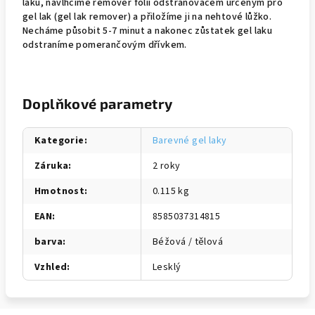
laku, navlhčíme remover fólii odstraňovačem určeným pro
gel lak (gel lak remover) a přiložíme ji na nehtové lůžko.
Necháme působit 5-7 minut a nakonec zůstatek gel laku
odstraníme pomerančovým dřívkem.
Doplňkové parametry
Kategorie
:
Barevné gel laky
Záruka
:
2 roky
Hmotnost
:
0.115 kg
EAN
:
8585037314815
barva
:
Béžová / tělová
Vzhled
:
Lesklý