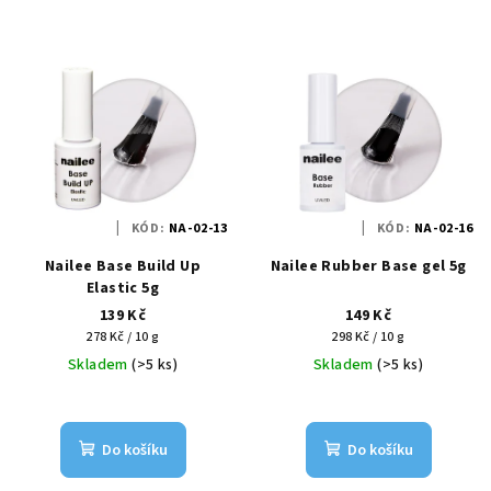
KÓD:
NA-02-13
KÓD:
NA-02-16
Nailee Base Build Up
Nailee Rubber Base gel 5g
Elastic 5g
139 Kč
149 Kč
Měrná
Měrná
278 Kč / 10 g
298 Kč / 10 g
cena:
cena:
Skladem
(>5 ks)
Skladem
(>5 ks)
Do košíku
Do košíku