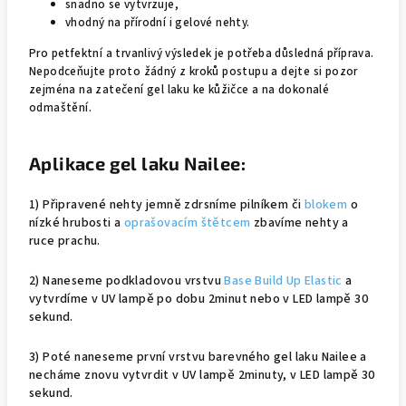
snadno se vytvrzuje,
vhodný na přírodní i gelové nehty.
Pro petfektní a trvanlivý výsledek je potřeba důsledná příprava.
Nepodceňujte proto žádný z kroků postupu a dejte si pozor
zejména na zatečení gel laku ke kůžičce a na dokonalé
odmaštění.
Aplikace gel laku Nailee:
1) Připravené nehty jemně zdrsníme pilníkem či
blokem
o
nízké hrubosti a
oprašovacím štětcem
zbavíme nehty a
ruce prachu.
2) Naneseme podkladovou vrstvu
Base Build Up Elastic
a
vytvrdíme v UV lampě po dobu 2minut nebo v LED lampě 30
sekund.
3) Poté naneseme první vrstvu barevného gel laku Nailee a
necháme znovu vytvrdit v UV lampě 2minuty, v LED lampě 30
sekund.