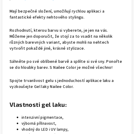
Mají bezpečné složení, umožňují rychlou aplikaci a
fantastické efekty nehtového stylingu.
Rozhodnutí, kterou barvu si vyberete, je jen na vás.
Můžeme jen doporučit, že stojí za to vsadit na několik
různých barevných variant, abyste mohli na nehtech
vytvořit pokaždé jiné, krásné stylizace.
Sáhněte po své oblíbené barvě a splňte si své sny. Ponořte
se do hloubky barev. S Nailee Color je možné všechno!
Spojte trvanlivost gelu s jednoduchostí aplikace laku a
vyzkoušejte Gel laky Nailee Color.
Vlastnosti gel laku:
intenzivní pigmentace,
výborná přilnavost,
vhodný do LED i UV lampy,