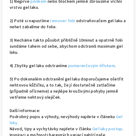
1) Nejprve
pilníkem
nebo bločkem jemně zbrousíme vrchní
vrstvu gel laku.
2) Poté si napustíme
remover folii
odstraňovačem gel laku a
nehet zabalíme do folie.
3) Necháme takto působit přibližně 10minut a opatrně folii
sundáme tahem od sebe, abychom odstranili maximum gel
laku.
4) Zbytky gel laku odstraníme
pomerančovým dřívkem
.
5) Po dokonalém odstranění gel laku doporučujeme ošetřit
nehtovou kůžičku, a to tak, že jí dostatečně zatlačíme
(případně ořízneme) a nejlépe krouživými pohyby jemně
vetřeme nehtový olejíček.
Další informace:
Podrobný popis a výhody, nevýhody najdete v článeku
Gel
laky.
Návod, tipy a vychytávky najdete v článku
Gel laky postup
.
Inspiraci a možnosti barevných variací nabízí naše