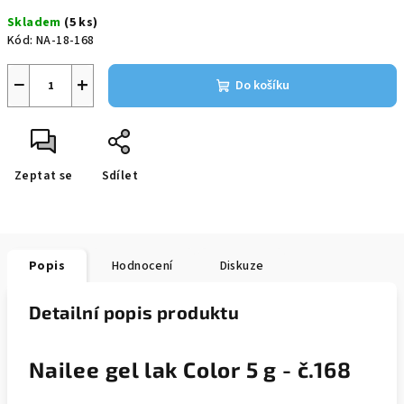
cena:
Skladem
(5 ks)
Kód:
NA-18-168
−
+
Do košíku
Zeptat se
Sdílet
Popis
Hodnocení
Diskuze
Detailní popis produktu
Nailee gel lak Color 5 g - č.168