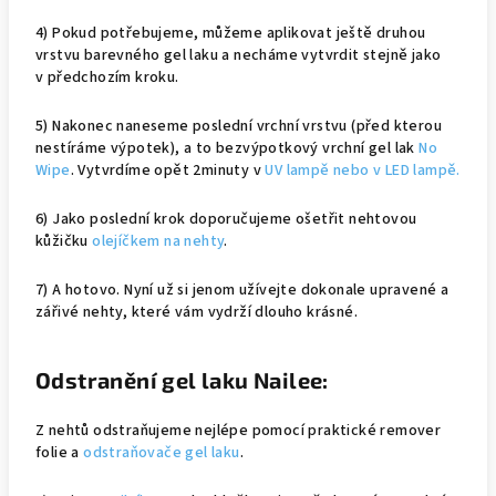
4) Pokud potřebujeme, můžeme aplikovat ještě druhou
vrstvu barevného gel laku a necháme vytvrdit stejně jako
v předchozím kroku.
5) Nakonec naneseme poslední vrchní vrstvu (před kterou
nestíráme výpotek), a to bezvýpotkový vrchní gel lak
No
Wipe
. Vytvrdíme opět 2minuty v
UV lampě nebo v LED lampě.
6) Jako poslední krok doporučujeme ošetřit nehtovou
kůžičku
olejíčkem na nehty
.
7) A hotovo. Nyní už si jenom užívejte dokonale upravené a
zářivé nehty, které vám vydrží dlouho krásné.
Odstranění gel laku Nailee:
Z nehtů odstraňujeme nejlépe pomocí praktické remover
folie a
odstraňovače gel laku
.