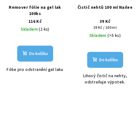
Remover fólie na gel lak
Čistič nehtů 100 ml Nailee
100ks
116 Kč
39 Kč
Měrná
39 Kč / 100 ml
Skladem
(2 ks)
cena:
Skladem
(>5 ks)
Do košíku
Do košíku
Fólie pro odstranění gel laku
Lihový čistič na nehty,
odstraňuje výpotek.