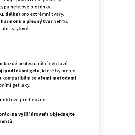
typu nehtové ploténky.
XL délka)
pro extrémní tvary.
t
harmonii a přesný tvar
nehtu.
 ale i stylové!
m
každé profesionální nehtové
jí podtékání gelu
, které by mohlo
u kompatibilní se
všemi metodami
ními gel laky.
 nehtové prodloužení.
ráci na vyšší úroveň! Objednejte
nehtů.