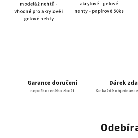
akrylové i gelové
modeláž nehtů -
nehty - papírové 50ks
vhodné pro akrylové i
gelové nehty
Garance doručení
Dárek zd
nepoškozeného zboží
Ke každé objednávce
Odebír