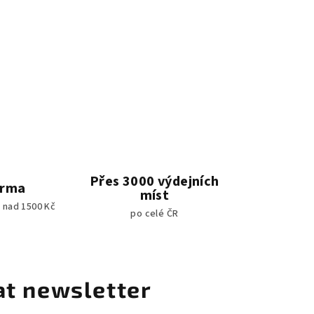
Přes 3000 výdejních
arma
míst
 nad 1500 Kč
po celé ČR
at newsletter