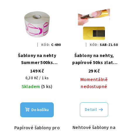
KÓD:
C-690
KÓD:
SAB-ZL-50
Šablony na nehty
Šablony na nehty,
Summer 500ks
papírové 50ks zlaté
včelka
úzké
149 Kč
29 Kč
Měrná
0,30 Kč / 1 ks
Momentálně
cena:
Skladem
(5 ks)
nedostupné
Detail
Do košíku
Nehtové šablony na
Papírové šablony pro