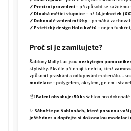
✔
Precizní provedení
– přizpůsobí se každému 
✔
Dlouhá měřicí stupnice
– až
14 jednotek (XX
✔
Dokonalé vedení mřížky
– pomáhá zachova
✔
Estetický design Holo květů
– nejen funkční,
Proč si je zamilujete?
Šablony Molly Lac jsou
nezbytným pomocníke
stylistky. Skvěle přiléhají k nehtu, čímž
zamezu
způsobit praskání a odlupování materiálu. Jso
modelace
– polygelem, akrylem, gelem i staveb
📦
Balení obsahuje:
50 ks
šablon pro dokonalé
✨
Sáhněte po šablonách, které posunou vaši p
ještě dnes a dopřejte si dokonalou modelaci 