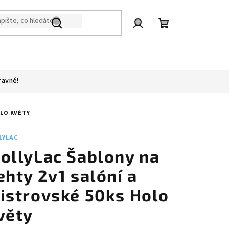
Přihlášení
Nákupní
košík
ravné!
OLO KVĚTY
LYLAC
ollyLac Šablony na
ehty 2v1 salóní a
istrovské 50ks Holo
věty