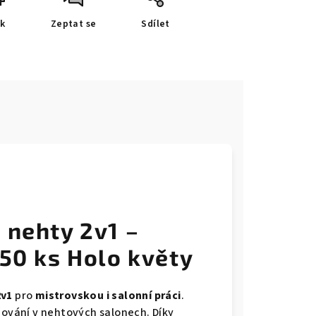
sk
Zeptat se
Sdílet
e
 nehty 2v1 –
 50 ks Holo květy
2v1
pro
mistrovskou i
salonní práci
.
žování v nehtových salonech. Díky