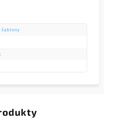
 šablony
g
rodukty