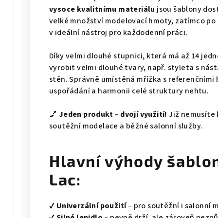
vysoce kvalitnímu materiálu
jsou šablony do
velké množství modelovací hmoty, zatímco po 
v ideální nástroj pro každodenní práci.
Díky velmi dlouhé stupnici, která má až 14 jedn
vyrobit velmi dlouhé tvary, např. styleta s n
stěn. Správně umístěná mřížka s referenčním
uspořádání a harmonii celé struktury nehtu.
💅
Jeden produkt – dvojí využití!
Již nemusíte
soutěžní modelace a běžné salonní služby.
Hlavní výhody šablo
Lac:
✔
Univerzální použití
– pro soutěžní i salonní 
✔
Silné lepidlo
– pevně drží, ale zároveň nezp