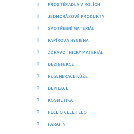
a
PROSTĚRADLA V ROLÍCH
n
JEDNORÁZOVÉ PRODUKTY
n
SPOTŘEBNÍ MATERIÁL
í
PAPÍROVÁ HYGIENA
p
ZDRAVOTNICKÝ MATERIÁL
a
DEZINFEKCE
n
REGENERACE KŮŽE
e
DEPILACE
l
KOSMETIKA
PÉČE O CELÉ TĚLO
PARAFÍN