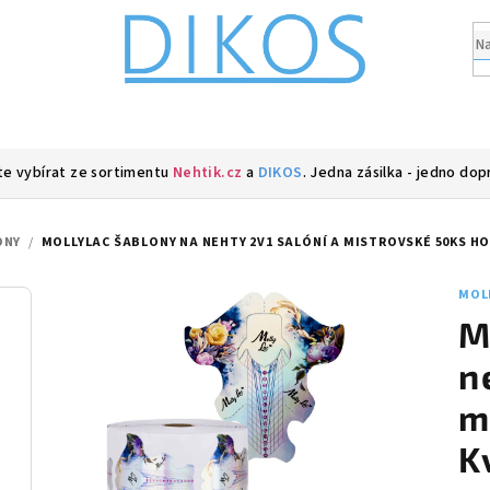
e vybírat ze sortimentu
Nehtik.cz
a
DIKOS
. Jedna zásilka - jedno dop
ONY
/
MOLLYLAC ŠABLONY NA NEHTY 2V1 SALÓNÍ A MISTROVSKÉ 50KS H
MOL
M
n
m
K