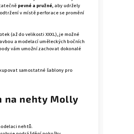
statečně
pevné a pružné
, aby udržely
odtržení v místě perforace se promění
otek (až do velikosti XXXL), je možné
ástavbou a modelací uměleckých bočních
i body vám umožní zachovat dokonalé
 kupovat samostatné šablony pro
n na nehty Molly
modelaci nehtů.
ůsobuje podráždění pokožky.