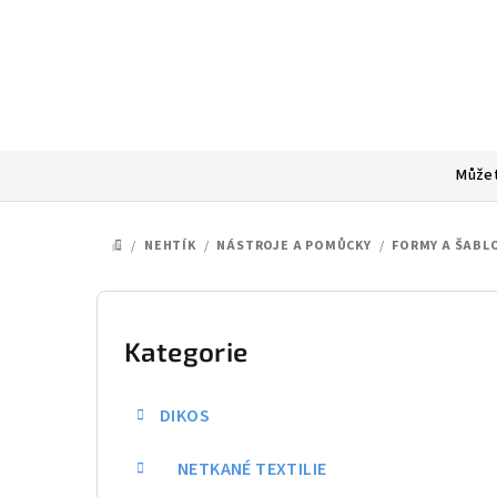
Přejít
na
obsah
Můžet
/
NEHTÍK
/
NÁSTROJE A POMŮCKY
/
FORMY A ŠABL
DOMŮ
P
o
Kategorie
Přeskočit
kategorie
s
DIKOS
t
NETKANÉ TEXTILIE
r