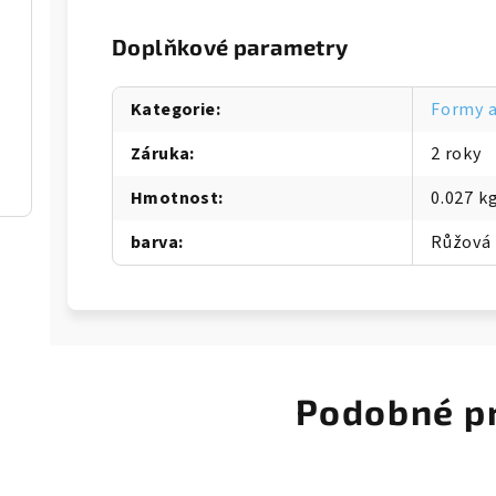
Doplňkové parametry
Kategorie
:
Formy a
Záruka
:
2 roky
Hmotnost
:
0.027 k
barva
:
Růžová
Podobné p