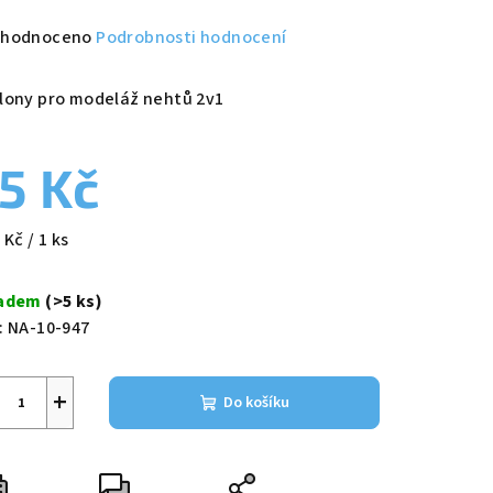
měrné
hodnoceno
Podrobnosti hodnocení
nocení
duktu
lony pro modeláž nehtů 2v1
5 Kč
zdiček.
ná
 Kč / 1 ks
a:
ladem
(>5 ks)
:
NA-10-947
+
Do košíku