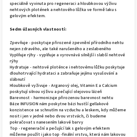
speciálně vyvinuta pro regeneraci a hloubkovou výživu
nehtových plotének a nehtového lůžka ve formě laku s
gelovým efektem.
Sedm úžasných vlastností:
Zpevňuje - poskytuje přirozené zpevnění přírodního nehtu
nejen zdravého, ale také narušeného a zeslabeného
Vyplňuje rýhy
- vyplňuje a vyrovnává silnější i slabší nehtové
rýhy
Hydratuje
- nehtové ploténce i nehtovému lůžku poskytuje
dlouhotrvající hydrataci a zabraňuje jejímu vysušování a
slábnutí
Hloubkově vyživuje
- Arganový olej, Vitamin E a Calcium
poskytují silnou výživu a pečující olejovou lázeň
Barevnost -
harmonizuje přirozenou barevnost nehtu
Báze
INFUSION nám poskytne bázi hustší gellakové
konzistence se schnutím na vzduchu a leskem, kdy můžeme
nosit i jen v jedné nebo dvou vrstvách, či budeme
pokračovat s nanesením lakové barvy
Top -
regenerační a pečující lak s gelovým efektem
můžeme použít i jako top -finální vrstvu, která nám lakovou