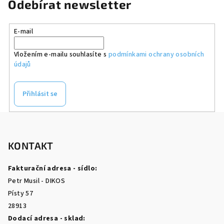
Odebírat newsletter
E-mail
Vložením e-mailu souhlasíte s
podmínkami ochrany osobních
údajů
Přihlásit se
Z
á
p
KONTAKT
a
Fakturační adresa - sídlo:
t
Petr Musil - DIKOS
í
Písty 57
28913
Dodací adresa - sklad: