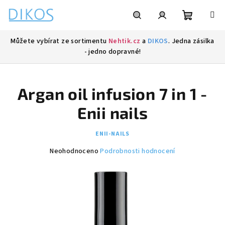
Přejít
na
obsah
Nákupní
Hledat
Přihlášení
Můžete vybírat ze sortimentu
Nehtik.cz
a
DIKOS
. Jedna zásilka
- jedno dopravné!
košík
Argan oil infusion 7 in 1 -
Enii nails
ENII-NAILS
Průměrné
Neohodnoceno
Podrobnosti hodnocení
hodnocení
produktu
je
0,0
z
5
hvězdiček.