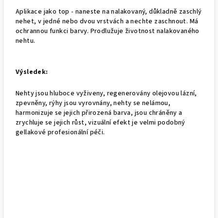
Aplikace jako top
- naneste na nalakovaný, důkladně zaschlý
nehet, v jedné nebo dvou vrstvách a nechte zaschnout. Má
ochrannou funkci barvy. Prodlužuje životnost nalakovaného
nehtu.
Výsledek:
Nehty jsou hluboce vyživeny, regenerovány olejovou lázní,
zpevněny, rýhy jsou vyrovnány, nehty se nelámou,
harmonizuje se jejich přirozená barva, jsou chráněny a
zrychluje se jejich růst, vizuální efekt je velmi podobný
gellakové profesionální péči.