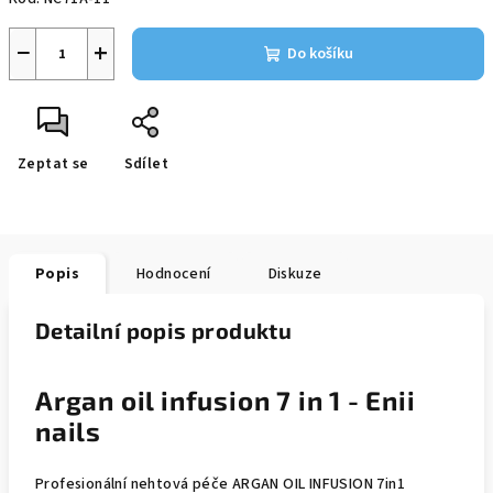
−
+
Do košíku
Zeptat se
Sdílet
Popis
Hodnocení
Diskuze
Detailní popis produktu
Argan oil infusion 7 in 1 - Enii
nails
Profesionální nehtová péče ARGAN OIL INFUSION 7in1