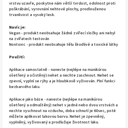
vrstvu uzavře, poskytne nám větší tvrdost, odolnost proti
poškrábání, vyrovnání nehtové plochy, prodlouženou
trvanlivost a vysoký lesk.
Navíc je:
Vegan -
produkt neobsahuje žádné zvířecí složky ani nebyl
na zvířatech testován
Nontoxic -
produkt neobsahuje tělu škodlivé a toxické látky
Použití:
Aplikace samostatně
- naneste (nejlépe na manikúrou
ošetřený a očistěný) nehet a nechte zaschnout. Nehet se
zpevní, vyplní se rýhy a je hloubkově vyživován. Plní funkci
bezbarvého laku.
Aplikace jako báze
- naneste (nejlépe na manikúrou
ošetřený a odmaštěný) nehet v jedné nebo dvou vrstvách a
nechte vyschnout na vzduchu, doba schnutí je 60sec, poté
můžete aplikovat lakovou barvu. Nehet je zpevněný,
vyplněný, vyživovaný a prodlužuje životnost laku.