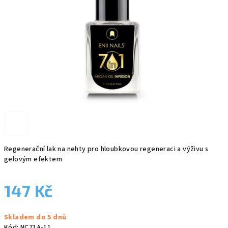
Regenerační lak na nehty pro hloubkovou regeneraci a výživu s
gelovým efektem
147 Kč
Měrná
Skladem do 5 dnů
cena:
Kód:
NC71A-11