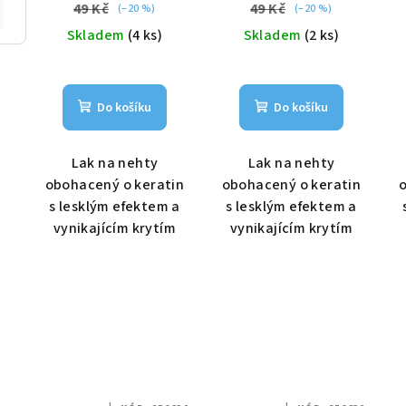
49 Kč
49 Kč
(–20 %)
(–20 %)
Skladem
(4 ks)
Skladem
(2 ks)
Do košíku
Do košíku
Lak na nehty
Lak na nehty
obohacený o keratin
obohacený o keratin
o
s lesklým efektem a
s lesklým efektem a
vynikajícím krytím
vynikajícím krytím