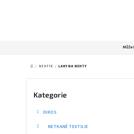
Přejít
na
obsah
Můžet
/
NEHTÍK
/
LAKY NA NEHTY
DOMŮ
P
o
Kategorie
Přeskočit
kategorie
s
DIKOS
t
NETKANÉ TEXTILIE
r