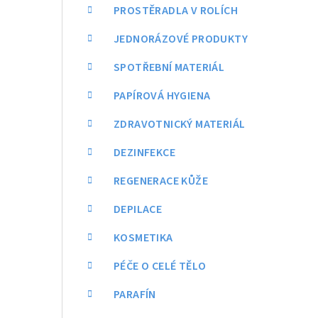
a
PROSTĚRADLA V ROLÍCH
n
JEDNORÁZOVÉ PRODUKTY
n
SPOTŘEBNÍ MATERIÁL
í
PAPÍROVÁ HYGIENA
p
ZDRAVOTNICKÝ MATERIÁL
a
DEZINFEKCE
n
REGENERACE KŮŽE
e
DEPILACE
l
KOSMETIKA
PÉČE O CELÉ TĚLO
PARAFÍN