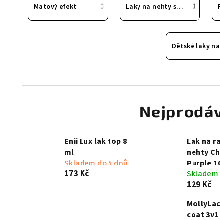
Matový efekt
Laky na nehty se zdobením
Nejprodáv
Enii Lux lak top 8
Lak na r
ml
nehty C
Skladem do 5 dnů
Purple 1
173 Kč
Skladem
129 Kč
MollyLac
coat 3v1 