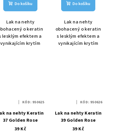
Do košíku
Do košíku
Lak na nehty
Lak na nehty
bohacený o keratin
obohacený o keratin
s lesklým efektem a
s lesklým efektem a
vynikajícím krytím
vynikajícím krytím
KÓD:
950625
KÓD:
950626
ak na nehty Keratin
Lak na nehty Keratin
37 Golden Rose
39 Golden Rose
39 Kč
39 Kč