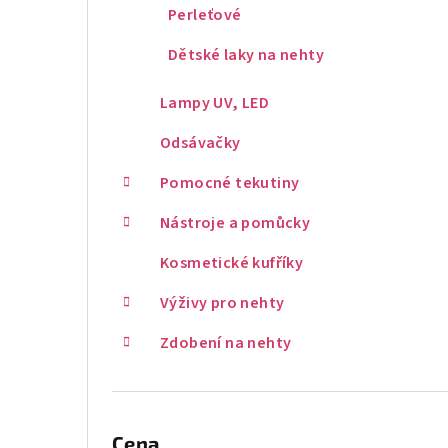
Perleťové
Dětské laky na nehty
Lampy UV, LED
Odsávačky
Pomocné tekutiny
Nástroje a pomůcky
Kosmetické kufříky
Výživy pro nehty
Zdobení na nehty
Cena