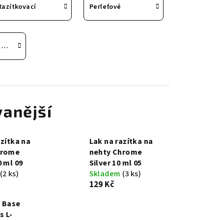
Razítkovací
Perleťové
Dětské laky na nehty
anější
azítka na
Lak na razítka na
hrome
nehty Chrome
0 ml 09
Silver 10 ml 05
(2 ks)
Skladem
(3 ks)
129 Kč
 Base
s L-