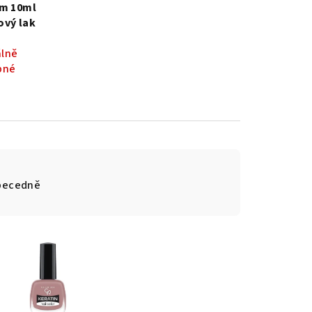
em 10ml
ový lak
lně
pné
becedně