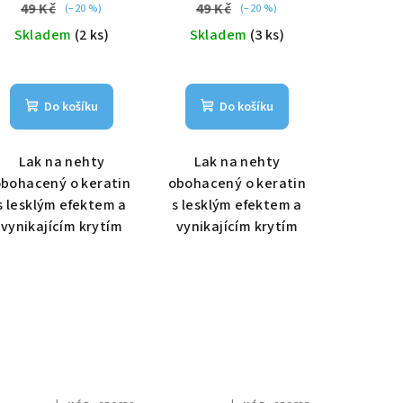
49 Kč
49 Kč
(–20 %)
(–20 %)
Skladem
(2 ks)
Skladem
(3 ks)
Do košíku
Do košíku
Lak na nehty
Lak na nehty
bohacený o keratin
obohacený o keratin
s lesklým efektem a
s lesklým efektem a
vynikajícím krytím
vynikajícím krytím