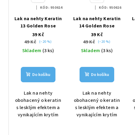
i
p
KÓD:
950614
KÓD:
950616
s
r
Lak na nehty Keratin
Lak na nehty Keratin
L
p
13 Golden Rose
14 Golden Rose
o
39 Kč
39 Kč
r
d
49 Kč
49 Kč
(–20 %)
(–20 %)
o
u
Skladem
(3 ks)
Skladem
(3 ks)
d
k
u
t
Do košíku
Do košíku
k
ů
t
Lak na nehty
Lak na nehty
obohacený o keratin
obohacený o keratin
o
ů
s lesklým efektem a
s lesklým efektem a
vynikajícím krytím
vynikajícím krytím