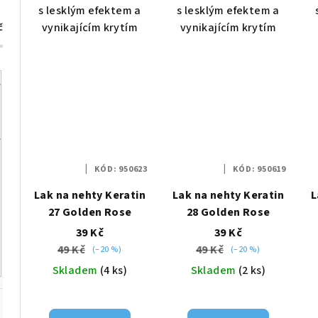
s lesklým efektem a
s lesklým efektem a
vynikajícím krytím
vynikajícím krytím
č
KÓD:
950623
KÓD:
950619
Lak na nehty Keratin
Lak na nehty Keratin
L
27 Golden Rose
28 Golden Rose
39 Kč
39 Kč
49 Kč
49 Kč
(–20 %)
(–20 %)
Skladem
(4 ks)
Skladem
(2 ks)