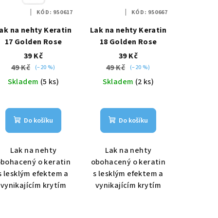
KÓD:
950617
KÓD:
950667
ak na nehty Keratin
Lak na nehty Keratin
17 Golden Rose
18 Golden Rose
39 Kč
39 Kč
49 Kč
49 Kč
(–20 %)
(–20 %)
Skladem
(5 ks)
Skladem
(2 ks)
Do košíku
Do košíku
Lak na nehty
Lak na nehty
bohacený o keratin
obohacený o keratin
s lesklým efektem a
s lesklým efektem a
vynikajícím krytím
vynikajícím krytím