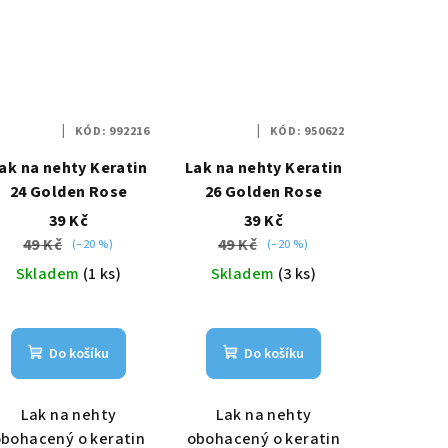
KÓD:
992216
KÓD:
950622
ak na nehty Keratin
Lak na nehty Keratin
24 Golden Rose
26 Golden Rose
39 Kč
39 Kč
49 Kč
49 Kč
(–20 %)
(–20 %)
Skladem
(1 ks)
Skladem
(3 ks)
Do košíku
Do košíku
Lak na nehty
Lak na nehty
bohacený o keratin
obohacený o keratin