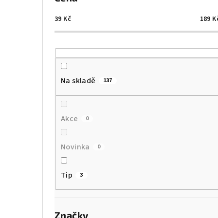
39
Kč
189
K
Na skladě
137
Akce
0
Novinka
0
Tip
3
Značky