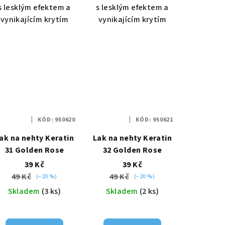
s lesklým efektem a
s lesklým efektem a
vynikajícím krytím
vynikajícím krytím
KÓD:
950620
KÓD:
950621
ak na nehty Keratin
Lak na nehty Keratin
31 Golden Rose
32 Golden Rose
39 Kč
39 Kč
49 Kč
49 Kč
(–20 %)
(–20 %)
Skladem
(3 ks)
Skladem
(2 ks)