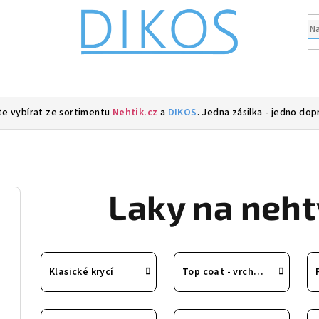
e vybírat ze sortimentu
Nehtik.cz
a
DIKOS
. Jedna zásilka - jedno dop
Laky na neht
Klasické krycí
Top coat - vrchní laky