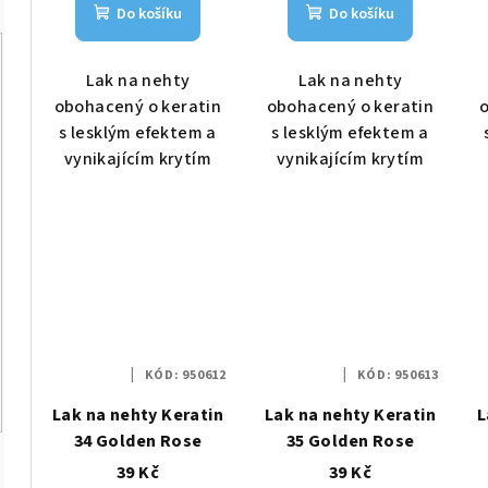
Do košíku
Do košíku
Lak na nehty
Lak na nehty
obohacený o keratin
obohacený o keratin
o
s lesklým efektem a
s lesklým efektem a
vynikajícím krytím
vynikajícím krytím
KÓD:
950612
KÓD:
950613
Lak na nehty Keratin
Lak na nehty Keratin
L
34 Golden Rose
35 Golden Rose
39 Kč
39 Kč