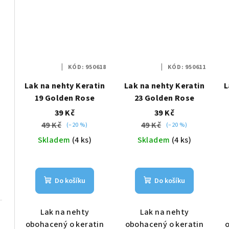
KÓD:
950618
KÓD:
950611
Lak na nehty Keratin
Lak na nehty Keratin
L
19 Golden Rose
23 Golden Rose
39 Kč
39 Kč
49 Kč
49 Kč
(–20 %)
(–20 %)
Skladem
(4 ks)
Skladem
(4 ks)
Do košíku
Do košíku
Lak na nehty
Lak na nehty
obohacený o keratin
obohacený o keratin
o