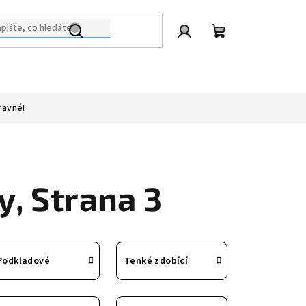
Přihlášení
Nákupní
košík
ravné!
y
, Strana 3
Podkladové
Tenké zdobící