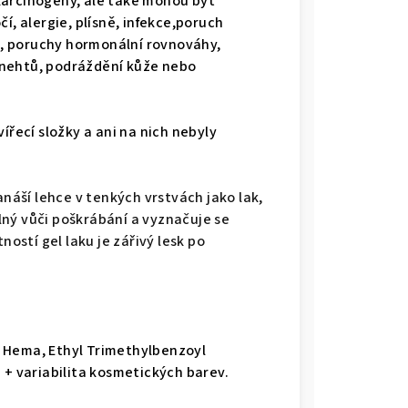
karcinogeny, ale také mohou být
í, alergie, plísně, infekce,poruch
, poruchy hormonální rovnováhy,
 nehtů, podráždění kůže nebo
ířecí složky a ani na nich nebyly
nanáší lehce v tenkých vrstvách jako lak,
lný vůči poškrábání a vyznačuje se
ností gel laku je zářivý lesk po
 Hema, Ethyl Trimethylbenzoyl
 + variabilita kosmetických barev.