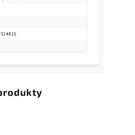
g
7314815
 produkty