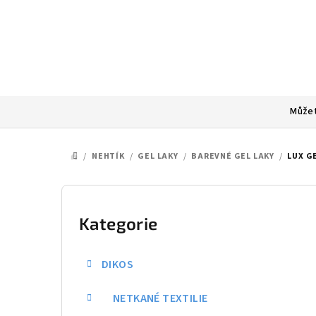
Přejít
na
obsah
Můžet
/
NEHTÍK
/
GEL LAKY
/
BAREVNÉ GEL LAKY
/
LUX GE
DOMŮ
P
o
Kategorie
Přeskočit
kategorie
s
DIKOS
t
NETKANÉ TEXTILIE
r