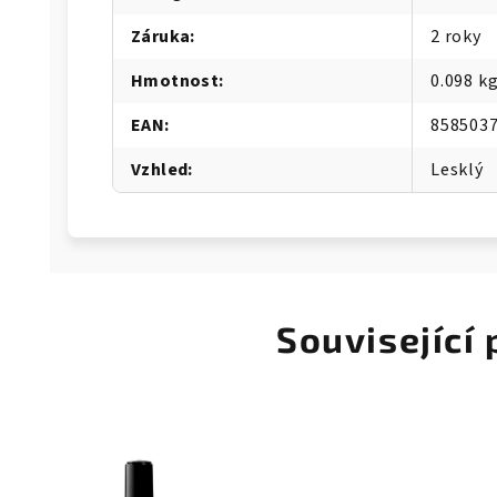
Záruka
:
2 roky
Hmotnost
:
0.098 k
EAN
:
858503
Vzhled
:
Lesklý
Související