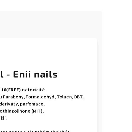
e
 - Enii nails
v
18(FREE)
netoxicitě.
u Parabeny, Formaldehyd, Toluen, DBT,
í deriváty, parfemace,
othiazolinone (MIT),
ší.