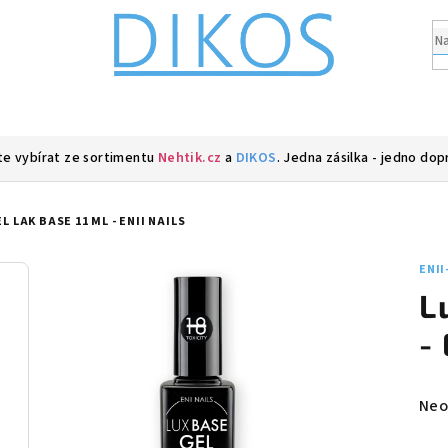
e vybírat ze sortimentu
Nehtik.cz
a
DIKOS
. Jedna zásilka - jedno dop
L LAK BASE 11 ML - ENII NAILS
ENII
L
-
Prů
Neo
hod