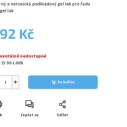
duktu
rný a netoxický podkladový gel lak pro řadu
gel lak
92 Kč
zdiček.
ná
a:
entálně nedostupné
:
EI 90-L00B
+
Do košíku
sk
Zeptat se
Sdílet