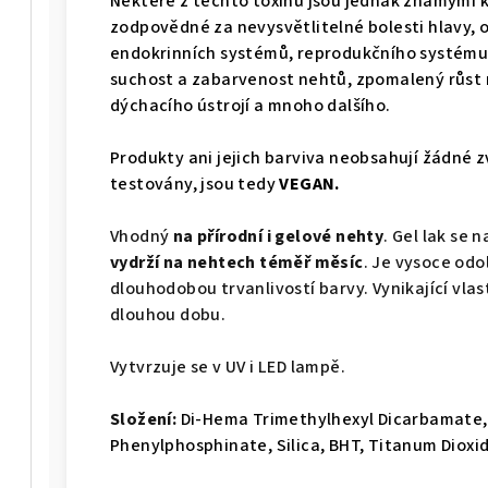
Některé z těchto toxinů jsou jednak známými 
zodpovědné za nevysvětlitelné bolesti hlavy, oč
endokrinních systémů, reprodukčního systému
suchost a zabarvenost nehtů, zpomalený růst
dýchacího ústrojí a mnoho dalšího.
Produkty ani jejich barviva neobsahují žádné zv
testovány, jsou tedy
VEGAN.
Vhodný
na přírodní i gelové nehty
. Gel lak se 
vydrží na nehtech téměř měsíc
. Je vysoce odo
dlouhodobou trvanlivostí barvy. Vynikající vlast
dlouhou dobu.
Vytvrzuje se v UV i LED lampě.
Složení:
Di-Hema Trimethylhexyl Dicarbamate,
Phenylphosphinate, Silica, BHT, Titanum Dioxid