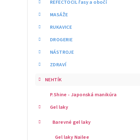
REFECTOCIL řasy a obočí
MASÁŽE
RUKAVICE
DROGERIE
NÁSTROJE
ZDRAVÍ
NEHTÍK
P.Shine - Japonská manikúra
Gel laky
Barevné gel laky
Gel laky Nailee