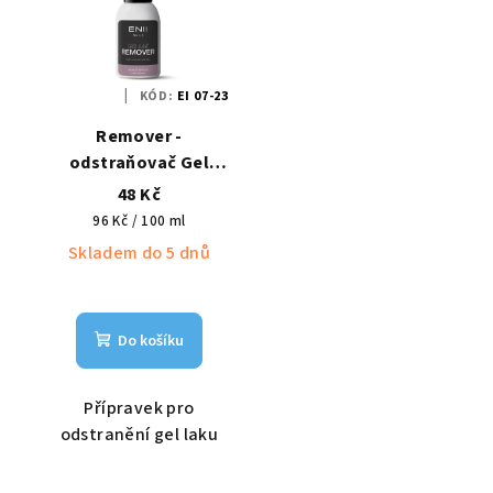
KÓD:
EI 07-23
Remover -
odstraňovač Gel
laku 50 ml Enii
48 Kč
Měrná
96 Kč / 100 ml
cena:
Skladem do 5 dnů
Do košíku
Přípravek pro
odstranění gel laku