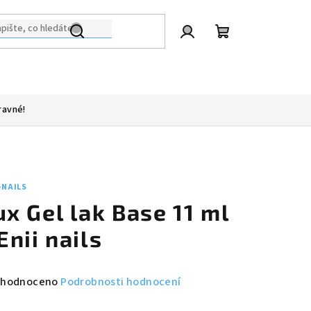
Přihlášení
Nákupní
košík
ravné!
-NAILS
ux Gel lak Base 11 ml
 Enii nails
měrné
hodnoceno
Podrobnosti hodnocení
nocení