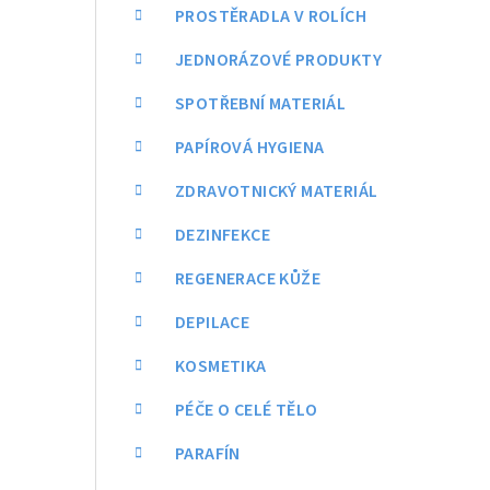
a
PROSTĚRADLA V ROLÍCH
n
JEDNORÁZOVÉ PRODUKTY
n
SPOTŘEBNÍ MATERIÁL
í
PAPÍROVÁ HYGIENA
p
ZDRAVOTNICKÝ MATERIÁL
a
DEZINFEKCE
n
REGENERACE KŮŽE
e
DEPILACE
l
KOSMETIKA
PÉČE O CELÉ TĚLO
PARAFÍN