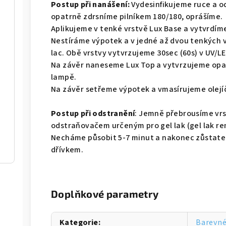
Postup při nanášení:
Vydesinfikujeme ruce a o
opatrně zdrsníme pilníkem 180/180, oprášíme.
Aplikujeme v tenké vrstvě Lux Base a vytvrdíme
Nestíráme výpotek a v jedné až dvou tenkých 
lac. Obě vrstvy vytvrzujeme 30sec (60s) v UV/L
Na závěr naneseme Lux Top a vytvrzujeme opa
lampě.
Na závěr setřeme výpotek a vmasírujeme olejí
Postup při odstranění
: Jemně přebrousíme vrst
odstraňovačem určeným pro gel lak (gel lak rem
Necháme působit 5-7 minut a nakonec zůstat
dřívkem.
Doplňkové parametry
Kategorie
:
Barevné