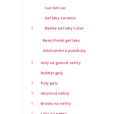
Lux Gel Lac
Gel laky Ceramic
Nailee Gel laky Color
Base/Finish gel laky
Odstranění a pomůcky
Gely na gelové nehty
Rubber gely
Poly gely
Akrylové nehty
Brusky na nehty
Laky na nehty