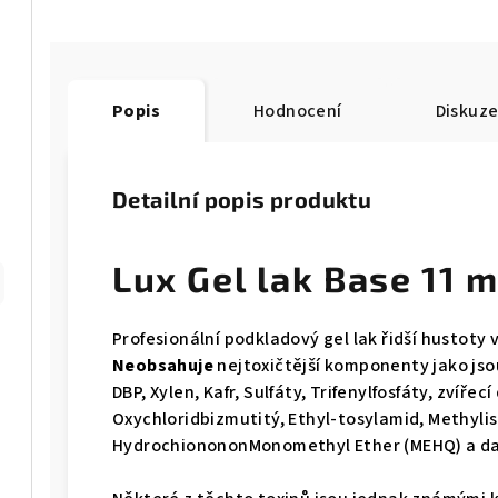
Popis
Hodnocení
Diskuz
Detailní popis produktu
Lux Gel lak Base 11 ml
Profesionální podkladový gel lak řidší hustoty 
N
eobsahuje
nejtoxičtější komponenty jako jso
DBP, Xylen, Kafr, Sulfáty, Trifenylfosfáty, zvířec
Oxychloridbizmutitý, Ethyl-tosylamid, Methylis
HydrochionononMonomethyl Ether (MEHQ) a dal