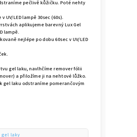
dstraníme pečlivě kůžičku. Poté nehty
 v UV/LED lampě 30sec (60s).
vrstvách aplikujeme barevný Lux Gel
ED lampě.
kovaně nejlépe po dobu 60sec v UV/LED
ček.
vu gel laku, navlhčíme remover fólii
over) a přiložíme ji na nehtové lůžko.
ek gel laku odstraníme pomerančovým
 gel laky