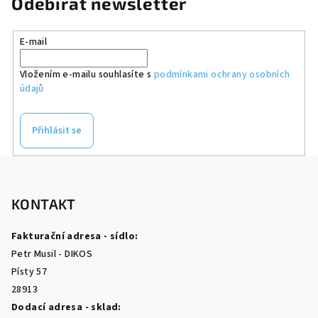
Odebírat newsletter
E-mail
Vložením e-mailu souhlasíte s
podmínkami ochrany osobních
údajů
Přihlásit se
Z
á
p
KONTAKT
a
Fakturační adresa - sídlo:
t
Petr Musil - DIKOS
í
Písty 57
28913
Dodací adresa - sklad: