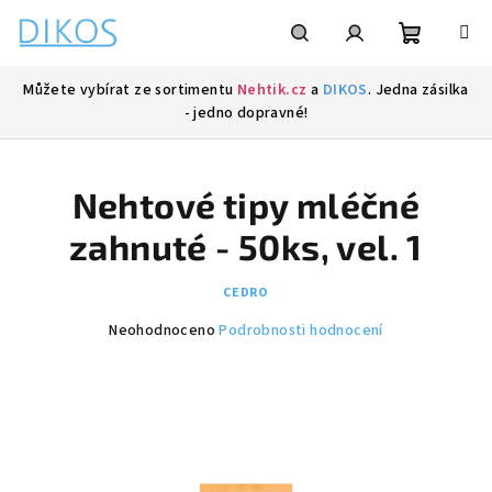
Přejít
na
obsah
Nákupní
Hledat
Přihlášení
Můžete vybírat ze sortimentu
Nehtik.cz
a
DIKOS
. Jedna zásilka
- jedno dopravné!
košík
Nehtové tipy mléčné
zahnuté - 50ks, vel. 1
CEDRO
Průměrné
Neohodnoceno
Podrobnosti hodnocení
hodnocení
produktu
je
0,0
z
5
hvězdiček.