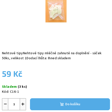
Nehtové tipyNehtové tipy mléčné zahnuté na doplnění - sáček
50ks, velikost 1Dodací lhůta: Ihned skladem
59 Kč
Měrná
Skladem
(3 ks)
cena:
Kód:
C16-1
−
+
Do košíku