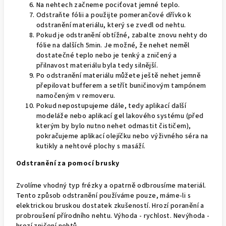
Na nehtech začneme pociťovat jemné teplo.
Odstraňte fólii a použijte pomerančové dřívko k
odstranění materiálu, který se zvedl od nehtu.
Pokud je odstranění obtížné, zabalte znovu nehty do
fólie na dalších 5min. Je možné, že nehet neměl
dostatečné teplo nebo je tenký a zničený a
přilnavost materiálu byla tedy silnější.
Po odstranění materiálu můžete ještě nehet jemně
přepilovat bufferem a setřít buničinovým tampónem
namočeným v removeru.
Pokud nepostupujeme dále, tedy aplikací další
modeláže nebo aplikací gel lakového systému (před
kterým by bylo nutno nehet odmastit čističem),
pokračujeme aplikací olejíčku nebo výživného séra na
kutikly a nehtové plochy s masáží.
Odstranění za pomocí brusky
Zvolíme vhodný typ frézky a opatrně odbrousíme materiál.
Tento způsob odstranění používáme pouze, máme-li s
elektrickou bruskou dostatek zkušeností. Hrozí poranění a
probroušení přírodního nehtu. Výhoda - rychlost. Nevýhoda -