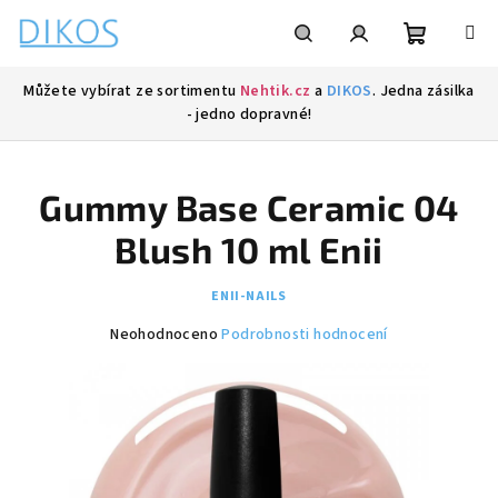
Přejít
na
obsah
Nákupní
Hledat
Přihlášení
Můžete vybírat ze sortimentu
Nehtik.cz
a
DIKOS
. Jedna zásilka
- jedno dopravné!
košík
Gummy Base Ceramic 04
Blush 10 ml Enii
ENII-NAILS
Průměrné
Neohodnoceno
Podrobnosti hodnocení
hodnocení
produktu
je
0,0
z
5
hvězdiček.