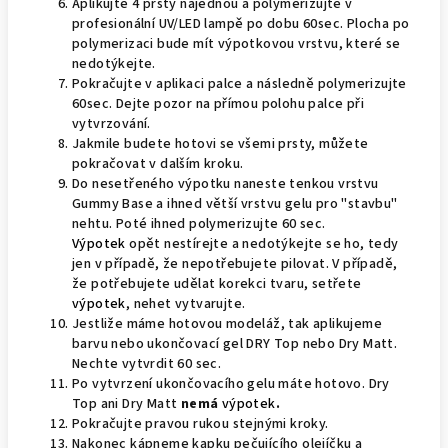
Aplikujte 4 prsty najednou a polymerizujte v
profesionální UV/LED lampě po dobu 60sec. Plocha po
polymerizaci bude mít výpotkovou vrstvu, které se
nedotýkejte.
Pokračujte v aplikaci palce a následně polymerizujte
60sec. Dejte pozor na přímou polohu palce při
vytvrzování.
Jakmile budete hotovi se všemi prsty, můžete
pokračovat v dalším kroku.
Do nesetřeného výpotku naneste tenkou vrstvu
Gummy Base a ihned větší vrstvu gelu pro "stavbu"
nehtu. Poté ihned polymerizujte 60 sec.
Výpotek
opět nestírejte a nedotýkejte se ho, tedy
jen v případě, že nepotřebujete pilovat. V případě,
že potřebujete udělat korekci tvaru, setřete
výpotek
, nehet vytvarujte.
Jestliže máme hotovou modeláž, tak aplikujeme
barvu nebo ukončovací gel DRY Top nebo Dry Matt.
Nechte vytvrdit 60 sec.
Po vytvrzení ukončovacího gelu máte hotovo. Dry
Top ani Dry Matt
nemá
výpotek
.
Pokračujte pravou rukou stejnými kroky.
Nakonec kápneme kapku pečujícího olejíčku a