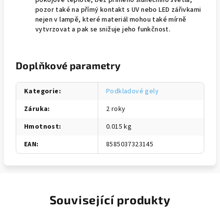
pokojové teplotě, bez přímého slunečního světla,
pozor také na přímý kontakt s UV nebo LED zářivkami
nejen v lampě, které materiál mohou také mírně
vytvrzovat a pak se snižuje jeho funkčnost.
Doplňkové parametry
Kategorie
:
Podkladové gely
Záruka
:
2 roky
Hmotnost
:
0.015 kg
EAN
:
8585037323145
Související produkty