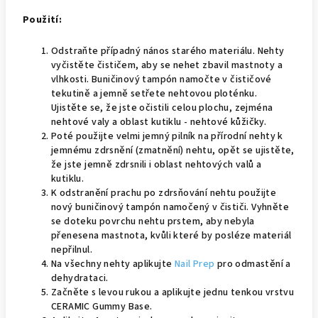
Použití:
Odstraňte případný nános starého materiálu. Nehty
vyčistěte čističem, aby se nehet zbavil mastnoty a
vlhkosti. Buničinový tampón namočte v čističové
tekutině a jemně setřete nehtovou ploténku.
Ujistěte se, že jste očistili celou plochu, zejména
nehtové valy a oblast kutiklu - nehtové kůžičky.
Poté použijte velmi jemný pilník na přírodní nehty k
jemnému zdrsnění (zmatnění) nehtu, opět se ujistěte,
že jste jemně zdrsnili i oblast nehtových valů a
kutiklu.
K odstranění prachu po zdrsňování nehtu použijte
nový buničinový tampón namočený v čističi. Vyhněte
se doteku povrchu nehtu prstem, aby nebyla
přenesena mastnota, kvůli které by posléze materiál
nepřilnul.
Na všechny nehty aplikujte
Nail
Prep
pro odmastění a
dehydrataci.
Začněte s levou rukou a aplikujte jednu tenkou vrstvu
CERAMIC Gummy Base.