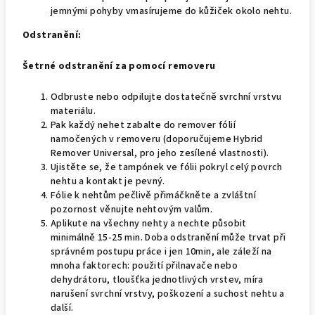
jemnými pohyby vmasírujeme do kůžiček okolo nehtu.
Odstranění:
Šetrné odstranění za pomocí removeru
Odbruste nebo odpilujte dostatečně svrchní vrstvu
materiálu.
Pak každý nehet zabalte do remover fólií
namočených v removeru (doporučujeme Hybrid
Remover Universal, pro jeho zesílené vlastnosti).
Ujistěte se, že tampónek ve fólii pokryl celý povrch
nehtu a kontakt je pevný.
Fólie k nehtům pečlivě přimáčkněte a zvláštní
pozornost věnujte nehtovým valům.
Aplikute na všechny nehty a nechte působit
minimálně 15-25 min. Doba odstranění může trvat při
správném postupu práce i jen 10min, ale záleží na
mnoha faktorech: použití přilnavače nebo
dehydrátoru, tloušťka jednotlivých vrstev, míra
narušení svrchní vrstvy, poškození a suchost nehtu a
další.