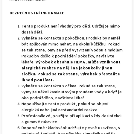
hrozí zničení nehtů.
BEZPEČNOSTNÍ
INFORMACE
Tento produkt není vhodný pro děti. Udržujte mimo
dosah dětí.
Vyhněte se kontaktu s pokožkou. Produkt by neměl
být aplikován mimo nehet, na okolní kůžičku. Pokud
se tak stane, omyjte před vytvrzení vodou a mýdlem.
Pokud by došlo k podráždění pokožky, navštivte
lékaře.
Výrobek obsahuje HEMA, může vzniknout
alergická reakce na něj i na jakoukoliv jinou
složku. Pokud se tak stane, výrobek přestaňte
ihned používat.
Vyhněte se kontaktu s očima. Pokud se tak stane,
vymyjte několikaminutovým proudem vody a když je
oko podrážděno, navštivte lékař
Nepoužívejte tento produkt, pokud se objeví
alergická nebo jiná nestandardní reakce.
Profesionálové, použijte při aplikaci vždy dezinfekci
a gumové rukavice.
Doporučené skladování: udržujte pevně uzavřeno, v