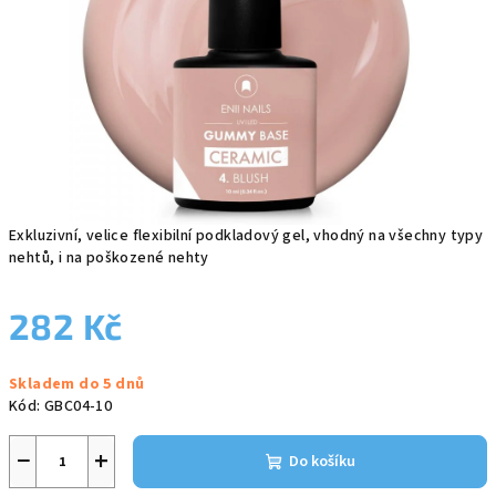
Exkluzivní, velice flexibilní podkladový gel, vhodný na všechny typy
nehtů, i na poškozené nehty
282 Kč
Měrná
Skladem do 5 dnů
cena:
Kód:
GBC04-10
−
+
Do košíku