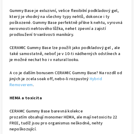
Gummy
Base je exluzivní, velice flexibilní podkladový gel,
který je vhodný na všechny typy nehtů, dokonce i ty
poškozené. Gummy Base perfektně přilne k nehtu, vyrovná
nerovnosti nehtového lůžka, nehet zpevní a zajistí
prodloužení trvanlivosti manikúry.
CERAMIC Gummy Base lze použít jako podkladový gel , ale
také samostatně, neboť je v 10-ti nádherných odstínech a
je možné nechat ho i v natural looku.
A co je dalším bonusem CERAMIC Gummy Base? Na rozdíl od
jiných je zcela soak off, nebo-li rozpustný
Hybrid
Removerem
.
HEMA a toxicita
CERAMC Gummy Base barevná kolekce
prozatím
obsahují
monomer HEMA, ale mají netoxicitu 22
FREE, tudíž jsou pro organismus neškodné, nehty
nepoškozující.