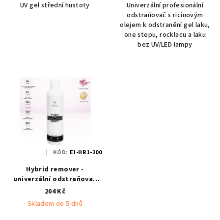
UV gel střední hustoty
Univerzální profesionální
odstraňovač s ricinovým
olejem k odstranění gel laku,
one stepu, rocklacu a laku
bez UV/LED lampy
KÓD:
EI-HR1-200
Hybrid remover -
univerzální odstraňovač
200ml Enii-nails
204 Kč
Skladem do 5 dnů