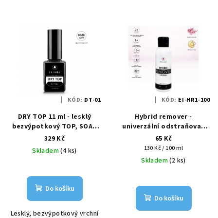
KÓD:
DT-01
KÓD:
EI-HR1-100
DRY TOP 11 ml - lesklý
Hybrid remover -
bezvýpotkový TOP, SOAK
univerzální odstraňovač
OFF
50ml Enii-nails
329 Kč
65 Kč
Měrná
130 Kč / 100 ml
Skladem
(4 ks)
cena:
Skladem
(2 ks)
Do košíku
Do košíku
Lesklý, bezvýpotkový vrchní