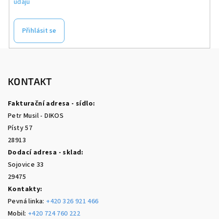
údajů
Přihlásit se
Z
á
p
KONTAKT
a
Fakturační adresa - sídlo:
t
Petr Musil - DIKOS
í
Písty 57
28913
Dodací adresa - sklad:
Sojovice 33
29475
Kontakty:
Pevná linka:
+420 326 921 466
Mobil:
+420 724 760 222