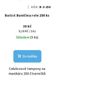
KÓD:
B-3-250
Batist Buničina role 250 ks
39 Kč
Měrná
0,16 Kč / 1 ks
cena:
Skladem
(5 ks)
Do košíku
Celulozové tampony na
manikúru 250 čtverečků