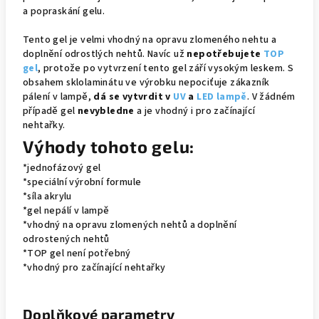
a popraskání gelu.
Tento gel je velmi vhodný na opravu zlomeného nehtu a
doplnění odrostlých nehtů. Navíc už
nepotřebujete
TOP
gel
, protože po vytvrzení tento gel září vysokým leskem. S
obsahem sklo
laminátu ve výrobku nepociťuje zákazník
pálení v lampě,
dá se vytvrdit v
UV
a
LED lampě
. V žádném
případě gel
nevybledne
a je vhodný i pro začínající
nehtařky.
Výhody tohoto gelu:
*jednofázový gel
*speciální výrobní formule
*síla akrylu
*gel nepálí v lampě
*vhodný na opravu zlomených nehtů a doplnění
odrostených nehtů
*TOP gel není potřebný
*vhodný pro začínající nehtařky
Doplňkové parametry