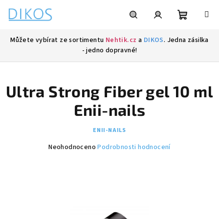
Přejít
na
obsah
Nákupní
Hledat
Přihlášení
Můžete vybírat ze sortimentu
Nehtik.cz
a
DIKOS
. Jedna zásilka
- jedno dopravné!
košík
Ultra Strong Fiber gel 10 ml
Enii-nails
ENII-NAILS
Průměrné
Neohodnoceno
Podrobnosti hodnocení
hodnocení
produktu
je
0,0
z
5
hvězdiček.