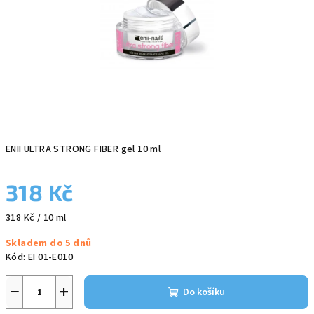
ENII ULTRA STRONG FIBER gel 10 ml
318 Kč
Měrná
318 Kč / 10 ml
cena:
Skladem do 5 dnů
Kód:
EI 01-E010
−
+
Do košíku