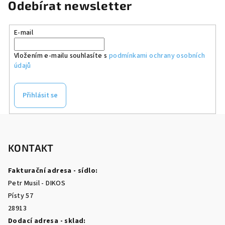
Odebírat newsletter
E-mail
Vložením e-mailu souhlasíte s
podmínkami ochrany osobních
údajů
Přihlásit se
Z
á
p
KONTAKT
a
Fakturační adresa - sídlo:
t
Petr Musil - DIKOS
í
Písty 57
28913
Dodací adresa - sklad: