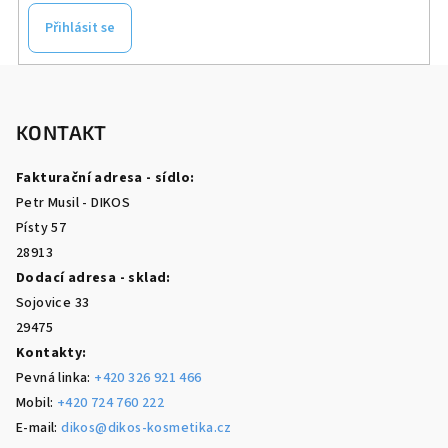
Přihlásit se
Z
á
p
KONTAKT
a
Fakturační adresa - sídlo:
t
Petr Musil - DIKOS
í
Písty 57
28913
Dodací adresa - sklad:
Sojovice 33
29475
Kontakty:
Pevná linka:
+420 326 921 466
Mobil:
+420 724 760 222
E-mail:
dikos@dikos-kosmetika.cz