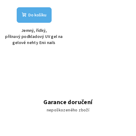
Do košíku
Jemný, řídký,
přilnavý podkladový UV gel na
gelové nehty Enii nails
Garance doručení
nepoškozeného zboží