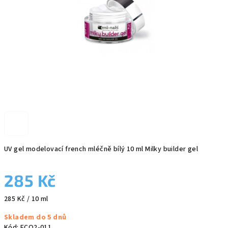
UV gel modelovací french mléčně bílý 10 ml Milky builder gel
285 Kč
Měrná
285 Kč / 10 ml
cena:
Skladem do 5 dnů
Kód:
ECO2-011