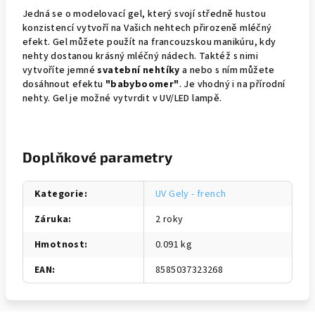
Jedná se o modelovací gel, který svojí středně hustou
konzistencí vytvoří na Vašich nehtech přirozeně mléčný
efekt. Gel můžete použít na francouzskou manikúru, kdy
nehty dostanou krásný mléčný nádech. Taktéž s nimi
vytvoříte jemné
svatební nehtíky
a nebo s ním můžete
dosáhnout efektu
"babyboomer"
. Je vhodný i na přírodní
nehty. Gel je možné vytvrdit v UV/LED lampě.
Doplňkové parametry
Kategorie
:
UV Gely - french
Záruka
:
2 roky
Hmotnost
:
0.091 kg
EAN
:
8585037323268