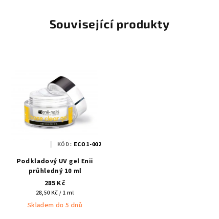
Související produkty
KÓD:
ECO1-002
Podkladový UV gel Enii
průhledný 10 ml
285 Kč
Měrná
28,50 Kč / 1 ml
cena:
Skladem do 5 dnů