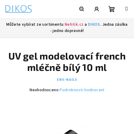
Přejít
na
obsah
Nákupní
Hledat
Přihlášení
Můžete vybírat ze sortimentu
Nehtik.cz
a
DIKOS
. Jedna zásilka
- jedno dopravné!
košík
UV gel modelovací french
mléčně bílý 10 ml
ENII-NAILS
Průměrné
Neohodnoceno
Podrobnosti hodnocení
hodnocení
produktu
je
0,0
z
5
hvězdiček.