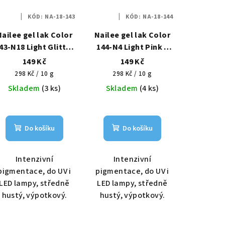
KÓD:
NA-18-143
KÓD:
NA-18-144
Nailee gel lak Color
Nailee gel lak Color
43-N18 Light Glitter
144-N4 Light Pink –
– Hvězdný prach
Pudrová elegance
149 Kč
149 Kč
HEMA Free 6g
HEMA Free 6g
Měrná
Měrná
298 Kč / 10 g
298 Kč / 10 g
cena:
cena:
Skladem
(3 ks)
Skladem
(4 ks)
Do košíku
Do košíku
Intenzivní
Intenzivní
pigmentace, do UV i
pigmentace, do UV i
LED lampy, středně
LED lampy, středně
hustý, výpotkový.
hustý, výpotkový.