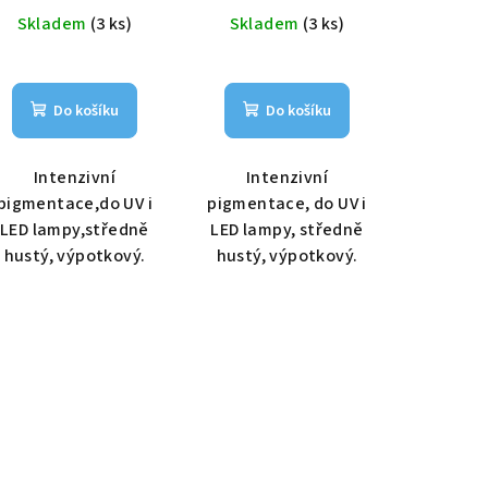
cena:
cena:
Skladem
(3 ks)
Skladem
(3 ks)
Do košíku
Do košíku
Intenzivní
Intenzivní
pigmentace,do UV i
pigmentace, do UV i
LED lampy,středně
LED lampy, středně
hustý, výpotkový.
hustý, výpotkový.