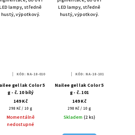
LED lampy, středně
LED lampy, středně
hustý, výpotkový.
hustý, výpotkový.
KÓD:
NA-18-010
KÓD:
NA-18-101
ailee gel lak Color 5
Nailee gel lak Color 5
g - č. 10 bílý
g - č. 101
149 Kč
149 Kč
Měrná
Měrná
298 Kč / 10 g
298 Kč / 10 g
cena:
cena:
Momentálně
Skladem
(2 ks)
nedostupné