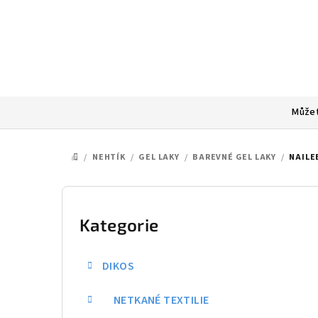
Přejít
na
obsah
Můžet
/
NEHTÍK
/
GEL LAKY
/
BAREVNÉ GEL LAKY
/
NAILE
DOMŮ
P
o
Kategorie
Přeskočit
kategorie
s
DIKOS
t
NETKANÉ TEXTILIE
r