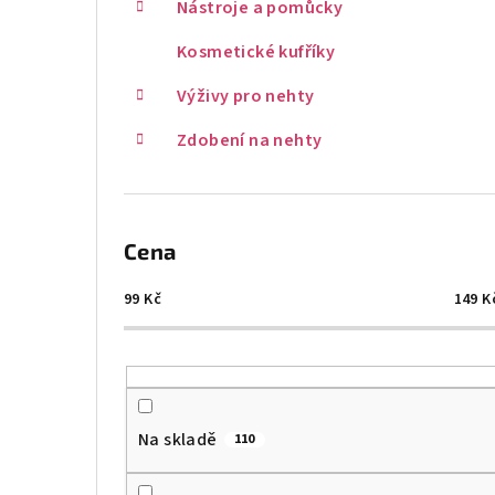
Nástroje a pomůcky
Kosmetické kufříky
Výživy pro nehty
Zdobení na nehty
Cena
99
Kč
149
K
Na skladě
110