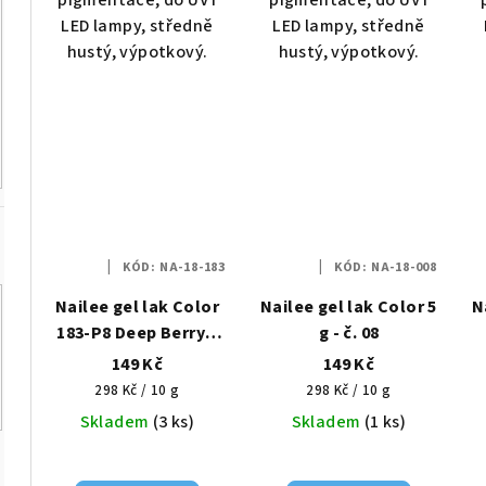
LED lampy, středně
LED lampy, středně
hustý, výpotkový.
hustý, výpotkový.
KÓD:
NA-18-183
KÓD:
NA-18-008
Nailee gel lak Color
Nailee gel lak Color 5
N
183-P8 Deep Berry –
g - č. 08
Opojné ostružiny
149 Kč
149 Kč
HEMA Free 6g
Měrná
Měrná
298 Kč / 10 g
298 Kč / 10 g
cena:
cena:
Skladem
(3 ks)
Skladem
(1 ks)