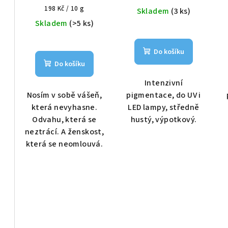
o
Měrná
cena:
u
198 Kč / 10 g
Skladem
(3 ks)
cena:
Skladem
(>5 ks)
d
k
u
t
Do košíku
k
Do košíku
ů
t
Intenzivní
Nosím v sobě vášeň,
pigmentace, do UV i
ů
která nevyhasne.
LED lampy, středně
Odvahu, která se
hustý, výpotkový.
neztrácí. A ženskost,
která se neomlouvá.