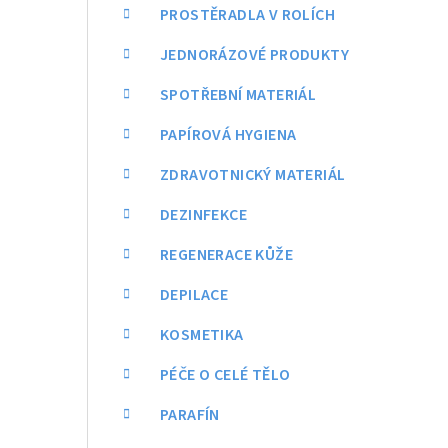
a
PROSTĚRADLA V ROLÍCH
n
JEDNORÁZOVÉ PRODUKTY
n
SPOTŘEBNÍ MATERIÁL
í
PAPÍROVÁ HYGIENA
p
ZDRAVOTNICKÝ MATERIÁL
a
DEZINFEKCE
n
REGENERACE KŮŽE
e
DEPILACE
l
KOSMETIKA
PÉČE O CELÉ TĚLO
PARAFÍN