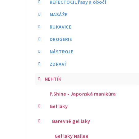
REFECTOCIL řasy a obočí
MASÁŽE
RUKAVICE
DROGERIE
NÁSTROJE
ZDRAVÍ
NEHTÍK
P.Shine - Japonská manikúra
Gel laky
Barevné gel laky
Gel laky Nailee