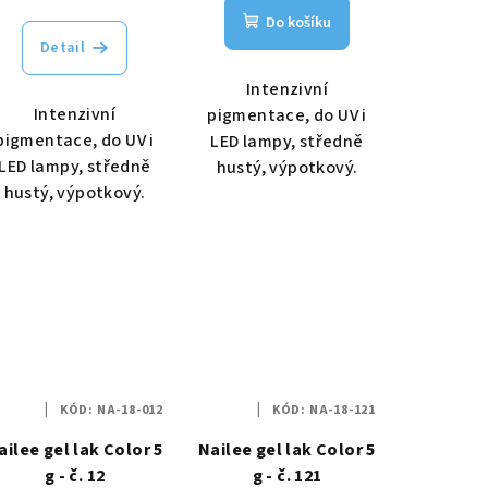
Do košíku
Detail
Intenzivní
Intenzivní
pigmentace, do UV i
pigmentace, do UV i
LED lampy, středně
LED lampy, středně
hustý, výpotkový.
hustý, výpotkový.
KÓD:
NA-18-012
KÓD:
NA-18-121
ailee gel lak Color 5
Nailee gel lak Color 5
g - č. 12
g - č. 121