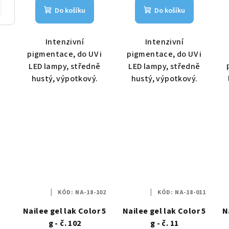
Do košíku
Do košíku
Intenzivní
Intenzivní
pigmentace, do UV i
pigmentace, do UV i
LED lampy, středně
LED lampy, středně
hustý, výpotkový.
hustý, výpotkový.
KÓD:
NA-18-102
KÓD:
NA-18-011
Nailee gel lak Color 5
Nailee gel lak Color 5
N
g - č. 102
g - č. 11