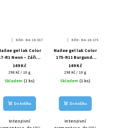
KÓD:
NA-18-017
KÓD:
NA-18-175
Nailee gel lak Color
Nailee gel lak Color
17-R1 Neon – Zářivý
175-R11 Burgundy
korál HEMA Free 6g
Rose – Temná růže
149 Kč
149 Kč
HEMA Free 6g
Měrná
Měrná
298 Kč / 10 g
298 Kč / 10 g
cena:
cena:
Skladem
(1 ks)
Skladem
(1 ks)
Do košíku
Do košíku
Intenzivní
Intenzivní
pigmentace, do UV i
pigmentace, do UV i