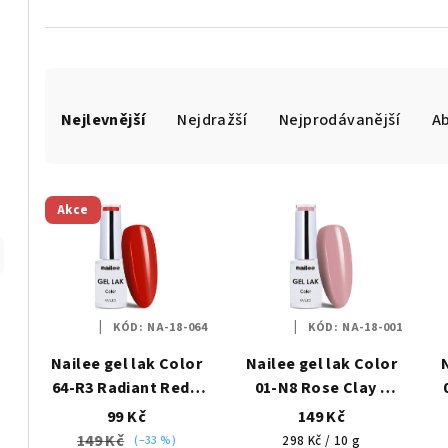
Ř
Nejlevnější
Nejdražší
Nejprodávanější
A
a
z
V
e
Akce
ý
n
p
í
i
p
KÓD:
NA-18-064
KÓD:
NA-18-001
s
r
Nailee gel lak Color
Nailee gel lak Color
p
64-R3 Radiant Red –
01-N8 Rose Clay –
o
Červená vášeň HEMA
Růžový jíl HEMA Free
99 Kč
149 Kč
r
d
Free 6g
6g
149 Kč
Měrná
(–33 %)
298 Kč / 10 g