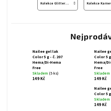
Kolekce Glitter Shine
Kolekce Karne
Nejprodáv
Nailee gel lak
Nailee ge
Color 5 g - č. 207
Color 5 g
Hema/Di-Hema
Hema/Di
Free
Free
Skladem
(5 ks)
Skladem
149 Kč
149 Kč
Nailee ge
Color 5 g 
Skladem
149 Kč