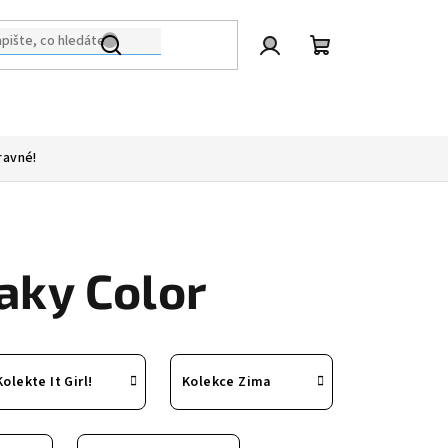
Přihlášení
Nákupní
košík
ravné!
laky Color
Kolekte It Girl!
Kolekce Zima