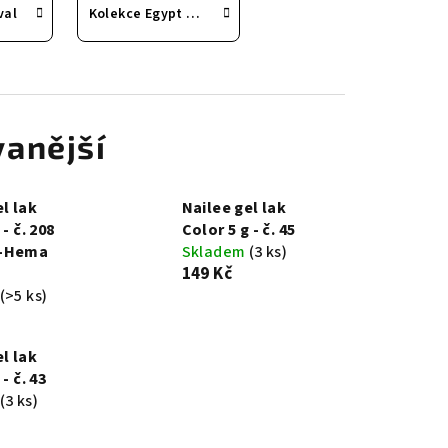
val
Kolekce Egypt Nude
anější
l lak
Nailee gel lak
 - č. 208
Color 5 g - č. 45
-Hema
Skladem
(3 ks)
149 Kč
(>5 ks)
l lak
- č. 43
(3 ks)