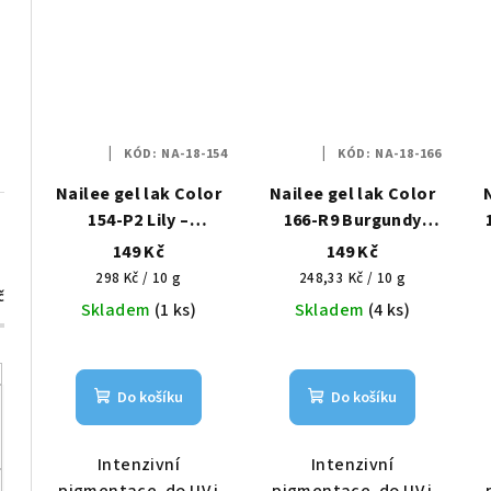
KÓD:
NA-18-154
KÓD:
NA-18-166
Nailee gel lak Color
Nailee gel lak Color
154-P2 Lily –
166-R9 Burgundy
Sametová lilie HEMA
Dream – Snový luxus
149 Kč
149 Kč
Free 6g
HEMA Free 6g
Měrná
Měrná
298 Kč / 10 g
248,33 Kč / 10 g
č
cena:
cena:
Skladem
(1 ks)
Skladem
(4 ks)
Do košíku
Do košíku
Intenzivní
Intenzivní
pigmentace, do UV i
pigmentace, do UV i