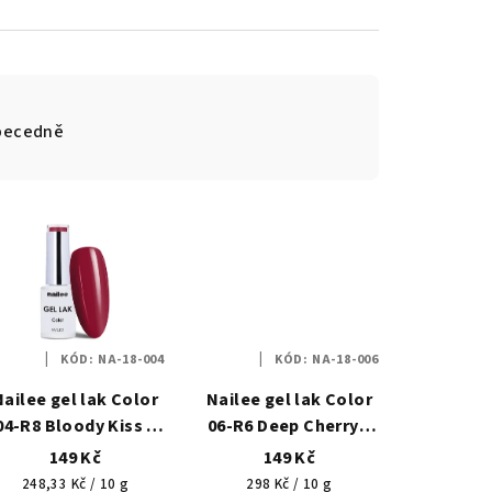
becedně
KÓD:
NA-18-004
KÓD:
NA-18-006
Nailee gel lak Color
Nailee gel lak Color
04-R8 Bloody Kiss –
06-R6 Deep Cherry –
Krvavá vášeň HEMA
Višňové pokušení
149 Kč
149 Kč
Free 6g
HEMA Free 6g
Měrná
Měrná
248,33 Kč / 10 g
298 Kč / 10 g