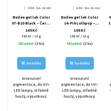
KÓD:
NA-18-007
KÓD:
NA-18-014
Nailee gel lak Color
Nailee gel lak Color
07-B10 Black – Černá
14-PI6 Lollipop –
1
hlubina HEMA Free 6g
Růžové mámení
149 Kč
149 Kč
HEMA Free 6g
Měrná
Měrná
298 Kč / 10 g
298 Kč / 10 g
cena:
cena:
Skladem
(3 ks)
Skladem
(2 ks)
Do košíku
Do košíku
Intenzivní
Intenzivní
pigmentace, do UV i
pigmentace, do UV i
LED lampy, středně
LED lampy, středně
hustý, výpotkový.
hustý, výpotkový.