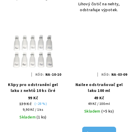
Lihový čistič na nehty,
odstraňuje výpotek.
KÓD:
NA-10-10
KÓD:
NA-03-09
Klipy pro odstranění gel
Nailee odstraňovač gel
laku z nehtů 10 ks čiré
laku 100 ml
99 Kč
49 Kč
139 Kč
Měrná
(–28 %)
49 Kč / 100 ml
Měrná
cena:
9,90 Kč / 1 ks
Skladem
(>5 ks)
cena:
Skladem
(1 ks)