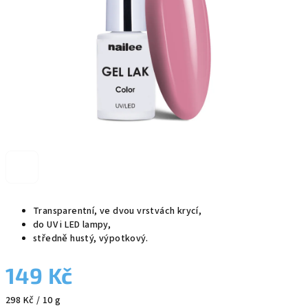
Transparentní, ve dvou vrstvách krycí,
do UV i LED lampy,
středně hustý, výpotkový.
149 Kč
Měrná
298 Kč / 10 g