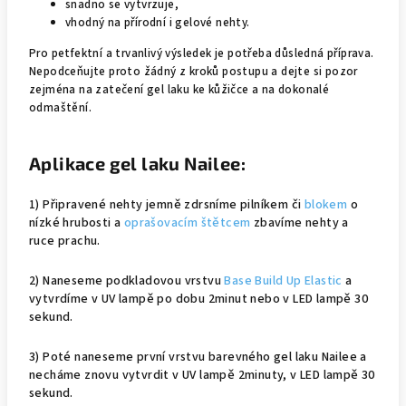
snadno se vytvrzuje,
vhodný na přírodní i gelové nehty.
Pro petfektní a trvanlivý výsledek je potřeba důsledná příprava.
Nepodceňujte proto žádný z kroků postupu a dejte si pozor
zejména na zatečení gel laku ke kůžičce a na dokonalé
odmaštění.
Aplikace gel laku Nailee:
1) Připravené nehty jemně zdrsníme pilníkem či
blokem
o
nízké hrubosti a
oprašovacím štětcem
zbavíme nehty a
ruce prachu.
2) Naneseme podkladovou vrstvu
Base Build Up Elastic
a
vytvrdíme v UV lampě po dobu 2minut nebo v LED lampě 30
sekund.
3) Poté naneseme první vrstvu barevného gel laku Nailee a
necháme znovu vytvrdit v UV lampě 2minuty, v LED lampě 30
sekund.