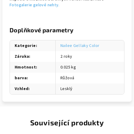
Fotogalerie gelové nehty.
Doplňkové parametry
Kategorie
:
Nailee Gel laky Color
Záruka
:
2 roky
Hmotnost
:
0.025 kg
barva
:
Růžová
Vzhled
:
Lesklý
Související produkty