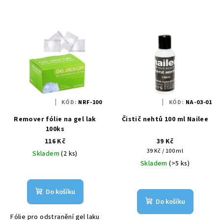
KÓD:
NRF-100
KÓD:
NA-03-01
Remover fólie na gel lak
Čistič nehtů 100 ml Nailee
100ks
116 Kč
39 Kč
Měrná
39 Kč / 100 ml
Skladem
(2 ks)
cena:
Skladem
(>5 ks)
Do košíku
Do košíku
Fólie pro odstranění gel laku