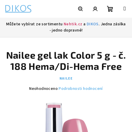
Přejít
na
obsah
Nákupní
Hledat
Přihlášení
Můžete vybírat ze sortimentu
Nehtik.cz
a
DIKOS
. Jedna zásilka
- jedno dopravné!
košík
Nailee gel lak Color 5 g - č.
188 Hema/Di-Hema Free
NAILEE
Průměrné
Neohodnoceno
Podrobnosti hodnocení
hodnocení
produktu
je
0,0
z
5
hvězdiček.