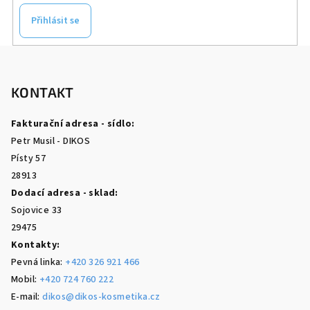
Přihlásit se
Z
á
p
KONTAKT
a
Fakturační adresa - sídlo:
t
Petr Musil - DIKOS
í
Písty 57
28913
Dodací adresa - sklad:
Sojovice 33
29475
Kontakty:
Pevná linka:
+420 326 921 466
Mobil:
+420 724 760 222
E-mail:
dikos@dikos-kosmetika.cz