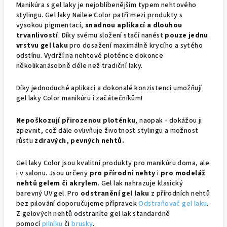
Manikúra s gel laky je nejoblíbenějším typem nehtového
stylingu. Gel laky Nailee Color patří mezi produkty s
vysokou pigmentací,
snadnou aplikací a dlouhou
trvanlivostí
. Díky svému složení stačí nanést
pouze jednu
vrstvu gel laku
pro dosažení maximálně krycího a sytého
odstínu. Vydrží na nehtové ploténce dokonce
několikanásobně déle než tradiční laky.
Díky jednoduché aplikaci a dokonalé konzistenci umožňují
gel laky Color manikúru i začátečníkům!
Nepoškozují přirozenou ploténku
, naopak - dokážou ji
zpevnit, což dále ovlivňuje životnost stylingu a možnost
růstu
zdravých, pevných nehtů.
Gel laky Color jsou kvalitní produkty pro manikúru doma, ale
i v salonu. Jsou určeny
pro přírodní nehty
i
pro modeláž
nehtů gelem či akrylem
. Gel lak nahrazuje klasický
barevný UV gel. Pro
odstranění gel laku
z přírodních nehtů
bez pilování doporučujeme přípravek
Odstraňovač gel laku
.
Z gelových nehtů odstraníte gel lak standardně
pomocí
pilníku
či
brusky
.