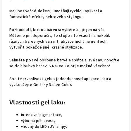
Mají bezpečné složení, umožňují rychlou aplikaci a
fantastické efekty nehtového stylingu.
Rozhodnutí, kterou barvu si vyberete, je jen na vás.
Můžeme jen doporučit, že stojí za to vsadit na několik
různých barevných variant, abyste mohli na nehtech
vytvořit pokaždé jiné, krásné stylizace.
Sáhněte po své oblíbené barvě a splňte si své sny. Ponořte
se do hloubky barev. S Nailee Color je možné všechno!
Spojte trvanlivost gelu s jednoduchostí aplikace laku a
vyzkoušejte Gel laky Nailee Color.
Vlastnosti gel laku:
intenzivní pigmentace,
výborná přilnavost,
vhodný do LED i UV lampy,