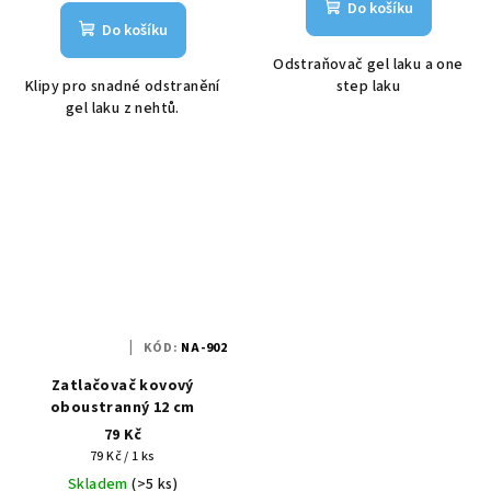
Do košíku
Do košíku
Odstraňovač gel laku a one
Klipy pro snadné odstranění
step laku
gel laku z nehtů.
KÓD:
NA-902
Zatlačovač kovový
oboustranný 12 cm
79 Kč
Měrná
79 Kč / 1 ks
cena:
Skladem
(>5 ks)