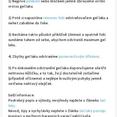
1) Nejprve
pilníkem
nebo bločkem jemně zbrousíme vrchní
vrstvu gel laku.
2) Poté si napustíme
remover folii
odstraňovačem gel laku a
nehet zabalíme do folie.
3) Necháme takto působit přibližně 10minut a opatrně folii
sundáme tahem od sebe, abychom odstranili maximum gel
laku.
4) Zbytky gel laku odstraníme
pomerančovým dřívkem
.
5) Po dokonalém odstranění gel laku doporučujeme ošetřit
nehtovou kůžičku, a to tak, že jí dostatečně zatlačíme
(případně ořízneme) a nejlépe krouživými pohyby jemně
vetřeme nehtový olejíček.
Další informace:
Podrobný popis a výhody, nevýhody najdete v článeku
Gel
laky.
Návod, tipy a vychytávky najdete v článku
Gel laky postup
.
Inspiraci a možnosti barevných variací nabízí naše