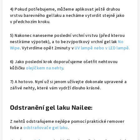
4) Pokud potřebujeme, můžeme aplikovat ještě druhou
vrstvu barevného gel laku a necháme vytvrdit stejně jako
v předchozím kroku.
5) Nakonec naneseme poslední vrchní vrstvu (před kterou
nestíráme výpotek), a to bezvýpotkový vrchní gel lak
No
Wipe
. Vytvrdíme opět 2minuty v
UV lampě nebo v LED lampě.
6) Jako poslední krok doporučujeme ošetřit nehtovou
kůžičku
olejíčkem na nehty
.
7) A hotovo. Nyní už si jenom užívejte dokonale upravené a
zářivé nehty, které vám vydrží dlouho krásné.
Odstranění gel laku Nailee:
Z nehtů odstraňujeme nejlépe pomocí praktické remover
folie a
odstraňovače gel laku
.