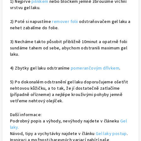
1) Nejprve
pilníkem
nebo bločkem jemně zbrousíme vrchní
vrstvu gel laku.
2) Poté si napustíme
remover folii
odstraňovačem gel laku a
nehet zabalíme do folie.
3) Necháme takto působit přibližně 10minut a opatrně folii
sundáme tahem od sebe, abychom odstranili maximum gel
laku.
4) Zbytky gel laku odstraníme
pomerančovým dřívkem
.
5) Po dokonalém odstranění gel laku doporučujeme ošetřit
nehtovou kůžičku, a to tak, že jí dostatečně zatlačíme
(případně ořízneme) a nejlépe krouživými pohyby jemně
vetřeme nehtový olejíček.
Další informace:
Podrobný popis a výhody, nevýhody najdete v článeku
Gel
laky.
Návod, tipy a vychytávky najdete v článku
Gel laky postup
.
Inspiraci a možnosti barevných variací nabízí naše