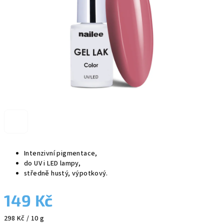
Intenzivní pigmentace,
do UV i LED lampy,
středně hustý, výpotkový.
149 Kč
Měrná
298 Kč / 10 g