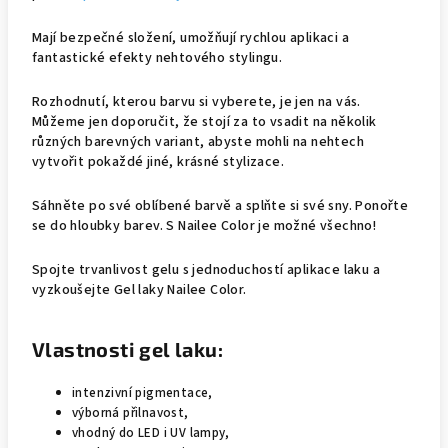
Mají bezpečné složení, umožňují rychlou aplikaci a
fantastické efekty nehtového stylingu.
Rozhodnutí, kterou barvu si vyberete, je jen na vás.
Můžeme jen doporučit, že stojí za to vsadit na několik
různých barevných variant, abyste mohli na nehtech
vytvořit pokaždé jiné, krásné stylizace.
Sáhněte po své oblíbené barvě a splňte si své sny. Ponořte
se do hloubky barev. S Nailee Color je možné všechno!
Spojte trvanlivost gelu s jednoduchostí aplikace laku a
vyzkoušejte Gel laky Nailee Color.
Vlastnosti gel laku:
intenzivní pigmentace,
výborná přilnavost,
vhodný do LED i UV lampy,