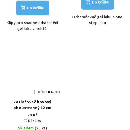
Do košíku
Do košíku
Odstraňovač gel laku a one
Klipy pro snadné odstranění
step laku
gel laku z nehtů.
KÓD:
NA-902
Zatlačovač kovový
oboustranný 12 cm
79 Kč
Měrná
79 Kč / 1 ks
cena:
Skladem
(>5 ks)