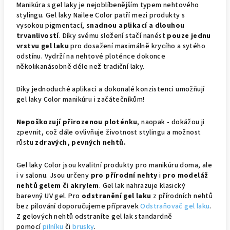
Manikúra s gel laky je nejoblíbenějším typem nehtového
stylingu. Gel laky Nailee Color patří mezi produkty s
vysokou pigmentací,
snadnou aplikací a dlouhou
trvanlivostí
. Díky svému složení stačí nanést
pouze jednu
vrstvu gel laku
pro dosažení maximálně krycího a sytého
odstínu. Vydrží na nehtové ploténce dokonce
několikanásobně déle než tradiční laky.
Díky jednoduché aplikaci a dokonalé konzistenci umožňují
gel laky Color manikúru i začátečníkům!
Nepoškozují přirozenou ploténku
, naopak - dokážou ji
zpevnit, což dále ovlivňuje životnost stylingu a možnost
růstu
zdravých, pevných nehtů.
Gel laky Color jsou kvalitní produkty pro manikúru doma, ale
i v salonu. Jsou určeny
pro přírodní nehty
i
pro modeláž
nehtů gelem či akrylem
. Gel lak nahrazuje klasický
barevný UV gel. Pro
odstranění gel laku
z přírodních nehtů
bez pilování doporučujeme přípravek
Odstraňovač gel laku
.
Z gelových nehtů odstraníte gel lak standardně
pomocí
pilníku
či
brusky
.