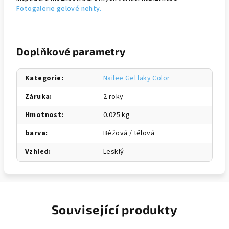
Fotogalerie gelové nehty.
Doplňkové parametry
Kategorie
:
Nailee Gel laky Color
Záruka
:
2 roky
Hmotnost
:
0.025 kg
barva
:
Béžová / tělová
Vzhled
:
Lesklý
Související produkty