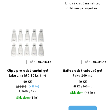
Lihový čistič na nehty,
odstraňuje výpotek.
KÓD:
NA-10-10
KÓD:
NA-03-09
Klipy pro odstranění gel
Nailee odstraňovač gel
laku z nehtů 10 ks čiré
laku 100 ml
99 Kč
49 Kč
139 Kč
Měrná
(–28 %)
49 Kč / 100 ml
Měrná
cena:
9,90 Kč / 1 ks
Skladem
(>5 ks)
cena:
Skladem
(1 ks)