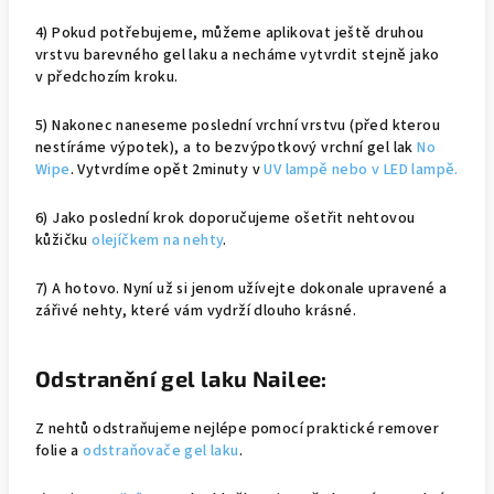
4) Pokud potřebujeme, můžeme aplikovat ještě druhou
vrstvu barevného gel laku a necháme vytvrdit stejně jako
v předchozím kroku.
5) Nakonec naneseme poslední vrchní vrstvu (před kterou
nestíráme výpotek), a to bezvýpotkový vrchní gel lak
No
Wipe
. Vytvrdíme opět 2minuty v
UV lampě nebo v LED lampě.
6) Jako poslední krok doporučujeme ošetřit nehtovou
kůžičku
olejíčkem na nehty
.
7) A hotovo. Nyní už si jenom užívejte dokonale upravené a
zářivé nehty, které vám vydrží dlouho krásné.
Odstranění gel laku Nailee:
Z nehtů odstraňujeme nejlépe pomocí praktické remover
folie a
odstraňovače gel laku
.