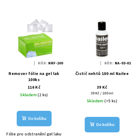
KÓD:
NRF-100
KÓD:
NA-03-01
Remover fólie na gel lak
Čistič nehtů 100 ml Nailee
100ks
116 Kč
39 Kč
Měrná
39 Kč / 100 ml
Skladem
(2 ks)
cena:
Skladem
(>5 ks)
Do košíku
Do košíku
Fólie pro odstranění gel laku