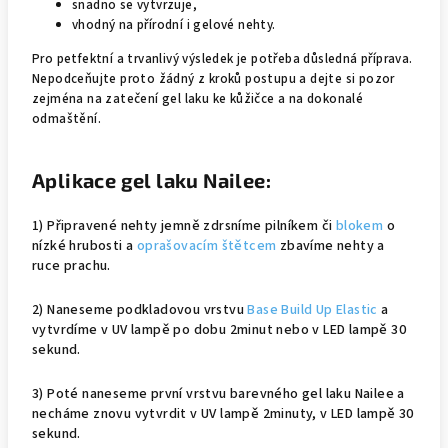
snadno se vytvrzuje,
vhodný na přírodní i gelové nehty.
Pro petfektní a trvanlivý výsledek je potřeba důsledná příprava.
Nepodceňujte proto žádný z kroků postupu a dejte si pozor
zejména na zatečení gel laku ke kůžičce a na dokonalé
odmaštění.
Aplikace gel laku Nailee:
1) Připravené nehty jemně zdrsníme pilníkem či
blokem
o
nízké hrubosti a
oprašovacím štětcem
zbavíme nehty a
ruce prachu.
2) Naneseme podkladovou vrstvu
Base Build Up Elastic
a
vytvrdíme v UV lampě po dobu 2minut nebo v LED lampě 30
sekund.
3) Poté naneseme první vrstvu barevného gel laku Nailee a
necháme znovu vytvrdit v UV lampě 2minuty, v LED lampě 30
sekund.