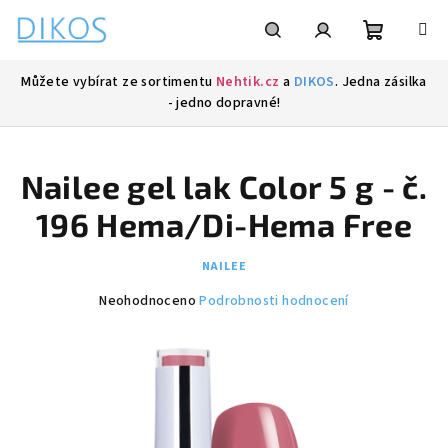
Přejít
na
obsah
Nákupní
Hledat
Přihlášení
Můžete vybírat ze sortimentu
Nehtik.cz
a
DIKOS
. Jedna zásilka
- jedno dopravné!
košík
Nailee gel lak Color 5 g - č.
196 Hema/Di-Hema Free
NAILEE
Průměrné
Neohodnoceno
Podrobnosti hodnocení
hodnocení
produktu
je
0,0
z
5
hvězdiček.