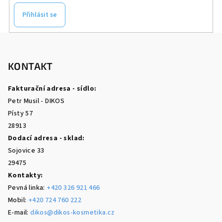
Přihlásit se
Z
á
p
KONTAKT
a
Fakturační adresa - sídlo:
t
Petr Musil - DIKOS
í
Písty 57
28913
Dodací adresa - sklad:
Sojovice 33
29475
Kontakty:
Pevná linka:
+420 326 921 466
Mobil:
+420 724 760 222
E-mail:
dikos@dikos-kosmetika.cz