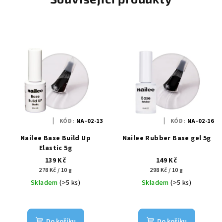
KÓD:
NA-02-13
KÓD:
NA-02-16
Nailee Base Build Up
Nailee Rubber Base gel 5g
Elastic 5g
139 Kč
149 Kč
Měrná
Měrná
278 Kč / 10 g
298 Kč / 10 g
cena:
cena:
Skladem
(>5 ks)
Skladem
(>5 ks)
Do košíku
Do košíku