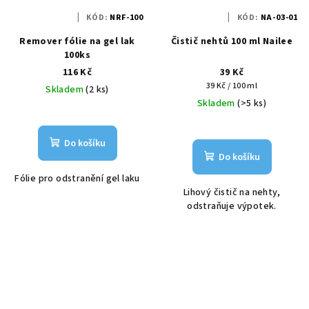
KÓD:
NRF-100
KÓD:
NA-03-01
Remover fólie na gel lak
Čistič nehtů 100 ml Nailee
100ks
116 Kč
39 Kč
Měrná
39 Kč / 100 ml
Skladem
(2 ks)
cena:
Skladem
(>5 ks)
Do košíku
Do košíku
Fólie pro odstranění gel laku
Lihový čistič na nehty,
odstraňuje výpotek.