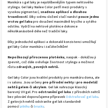
Manikúra s gel laky je nejoblíbenějším typem nehtového
stylingu. Gel laky Nailee Color patří mezi produkty s
vysokou pigmentací,
snadnou aplikací a dlouhou
trvanlivostí
. Díky svému složení stačí nanést
pouze jednu
vrstvu gel laku
pro dosažení maximálně krycího a sytého
odstínu. Vydrží na nehtové ploténce dokonce
několikanásobně déle než tradiční laky.
Díky jednoduché aplikaci a dokonalé konzistenci umožňují
gel laky Color manikúru i začátečníkům!
Nepoškozují přirozenou ploténku
, naopak - dokážou ji
zpevnit, což dále ovlivňuje životnost stylingu a možnost
růstu
zdravých, pevných nehtů.
Gel laky Color jsou kvalitní produkty pro manikúru doma, ale
i v salonu. Jsou určeny
pro přírodní nehty
i
pro modeláž
nehtů gelem či akrylem
. Gel lak nahrazuje klasický
barevný UV gel. Pro
odstranění gel laku
z přírodních nehtů
bez pilování doporučujeme přípravek
Odstraňovač gel laku
.
Z gelových nehtů odstraníte gel lak standardně
pomocí
pilníku
či
brusky
.