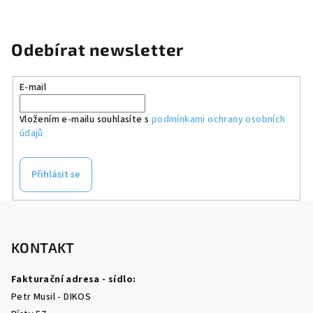
Odebírat newsletter
E-mail
Vložením e-mailu souhlasíte s
podmínkami ochrany osobních
údajů
Přihlásit se
Z
á
p
KONTAKT
a
Fakturační adresa - sídlo:
t
Petr Musil - DIKOS
í