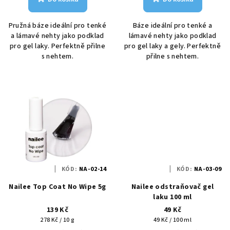
Pružná báze ideální pro tenké
Báze ideální pro tenké a
a lámavé nehty jako podklad
lámavé nehty jako podklad
pro gel laky. Perfektně přilne
pro gel laky a gely. Perfektně
s nehtem.
přilne s nehtem.
KÓD:
NA-02-14
KÓD:
NA-03-09
Nailee Top Coat No Wipe 5g
Nailee odstraňovač gel
laku 100 ml
139 Kč
49 Kč
Měrná
Měrná
278 Kč / 10 g
49 Kč / 100 ml
cena:
cena: