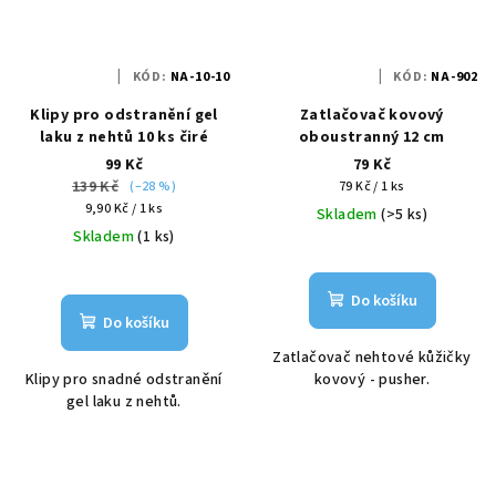
KÓD:
NA-10-10
KÓD:
NA-902
Klipy pro odstranění gel
Zatlačovač kovový
laku z nehtů 10 ks čiré
oboustranný 12 cm
99 Kč
79 Kč
139 Kč
Měrná
(–28 %)
79 Kč / 1 ks
Měrná
cena:
9,90 Kč / 1 ks
Skladem
(>5 ks)
cena:
Skladem
(1 ks)
Do košíku
Do košíku
Zatlačovač nehtové kůžičky
Klipy pro snadné odstranění
kovový - pusher.
gel laku z nehtů.