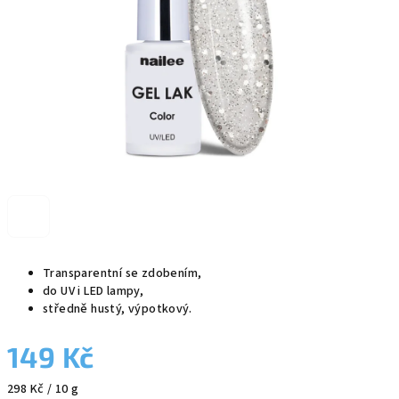
Transparentní se zdobením,
do UV i LED lampy,
středně hustý, výpotkový.
149 Kč
Měrná
298 Kč / 10 g