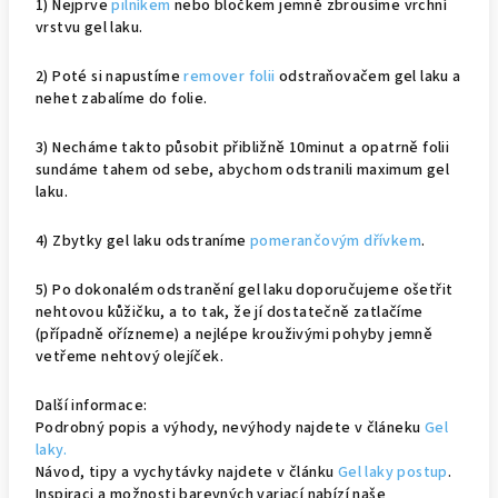
1) Nejprve
pilníkem
nebo bločkem jemně zbrousíme vrchní
vrstvu gel laku.
2) Poté si napustíme
remover folii
odstraňovačem gel laku a
nehet zabalíme do folie.
3) Necháme takto působit přibližně 10minut a opatrně folii
sundáme tahem od sebe, abychom odstranili maximum gel
laku.
4) Zbytky gel laku odstraníme
pomerančovým dřívkem
.
5) Po dokonalém odstranění gel laku doporučujeme ošetřit
nehtovou kůžičku, a to tak, že jí dostatečně zatlačíme
(případně ořízneme) a nejlépe krouživými pohyby jemně
vetřeme nehtový olejíček.
Další informace:
Podrobný popis a výhody, nevýhody najdete v článeku
Gel
laky.
Návod, tipy a vychytávky najdete v článku
Gel laky postup
.
Inspiraci a možnosti barevných variací nabízí naše