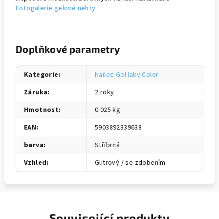
Fotogalerie gelové nehty.
Doplňkové parametry
Kategorie
:
Nailee Gel laky Color
Záruka
:
2 roky
Hmotnost
:
0.025 kg
EAN
:
5903892339638
barva
:
Stříbrná
Vzhled
:
Glitrový / se zdobením
Související produkty