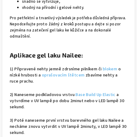
snadno se vytvrzuje,
vhodný na přírodní i gelové nehty.
Pro petfektní a trvanlivý výsledek je potřeba důsledná příprava.
Nepodceňujte proto žádný z kroků postupu a dejte si pozor
zejména na zatečení gel laku ke kůžičce a na dokonalé
odmaštění.
Aplikace gel laku Nailee:
1) Připravené nehty jemně zdrsníme pilníkem či
blokem
o
nízké hrubosti a
oprašovacím štětcem
zbavíme nehty a
ruce prachu.
2) Naneseme podkladovou vrstvu
Base Build Up Elastic
a
vytvrdíme v UV lampě po dobu 2minut nebo v LED lampě 30
sekund.
3) Poté naneseme první vrstvu barevného gel laku Nailee a
necháme znovu vytvrdit v UV lampě 2minuty, v LED lampě 30
sekund.