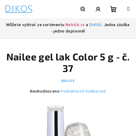
Přejít
na
obsah
Nákupní
Hledat
Přihlášení
Můžete vybírat ze sortimentu
Nehtik.cz
a
DIKOS
. Jedna zásilka
- jedno dopravné!
košík
Nailee gel lak Color 5 g - č.
37
NAILEE
Průměrné
Neohodnoceno
Podrobnosti hodnocení
hodnocení
produktu
je
0,0
z
5
hvězdiček.