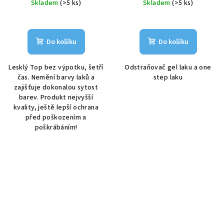
Skladem
(>5 ks)
Skladem
(>5 ks)
Do košíku
Do košíku
Lesklý Top bez výpotku, šetří
Odstraňovač gel laku a one
čas. Nemění barvy laků a
step laku
zajišťuje dokonalou sytost
barev. Produkt nejvyšší
kvality, ještě lepší ochrana
před poškozením a
poškrábáním!