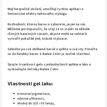
Mají bezpečné složení, umožňují rychlou aplikaci a
fantastické efekty nehtového stylingu.
Rozhodnutí, kterou barvu si vyberete, je jen na vás.
Můžeme jen doporučit, že stojí za to vsadit na několik
různých barevných variant, abyste mohli na nehtech
vytvořit pokaždé jiné, krásné stylizace.
Sáhněte po své oblíbené barvě a splňte si své sny. Ponořte
se do hloubky barev. S Nailee Color je možné všechno!
Spojte trvanlivost gelu s jednoduchostí aplikace laku a
vyzkoušejte Gel laky Nailee Color.
Vlastnosti gel laku:
intenzivní pigmentace,
výborná přilnavost,
vhodný do LED i UV lampy,