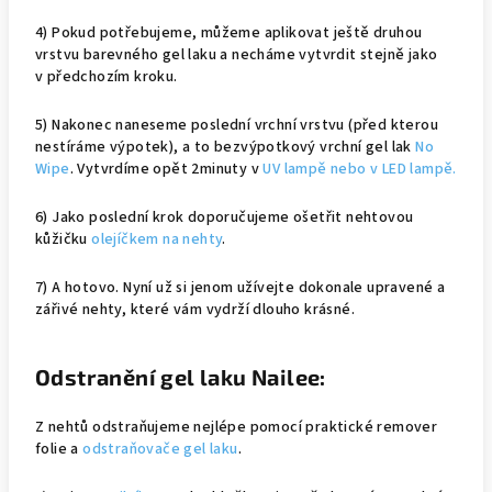
4) Pokud potřebujeme, můžeme aplikovat ještě druhou
vrstvu barevného gel laku a necháme vytvrdit stejně jako
v předchozím kroku.
5) Nakonec naneseme poslední vrchní vrstvu (před kterou
nestíráme výpotek), a to bezvýpotkový vrchní gel lak
No
Wipe
. Vytvrdíme opět 2minuty v
UV lampě nebo v LED lampě.
6) Jako poslední krok doporučujeme ošetřit nehtovou
kůžičku
olejíčkem na nehty
.
7) A hotovo. Nyní už si jenom užívejte dokonale upravené a
zářivé nehty, které vám vydrží dlouho krásné.
Odstranění gel laku Nailee:
Z nehtů odstraňujeme nejlépe pomocí praktické remover
folie a
odstraňovače gel laku
.