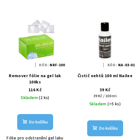
KÓD:
NRF-100
KÓD:
NA-03-01
Remover fólie na gel lak
Čistič nehtů 100 ml Nailee
100ks
116 Kč
39 Kč
Měrná
39 Kč / 100 ml
Skladem
(2 ks)
cena:
Skladem
(>5 ks)
Do košíku
Do košíku
Fólie pro odstranění gel laku