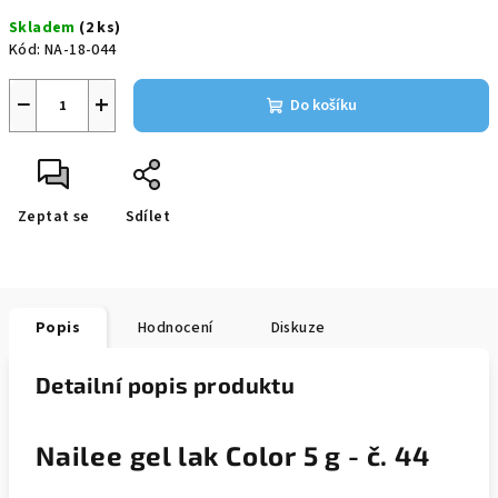
cena:
Skladem
(2 ks)
Kód:
NA-18-044
−
+
Do košíku
Zeptat se
Sdílet
Popis
Hodnocení
Diskuze
Detailní popis produktu
Nailee gel lak Color 5 g - č. 44