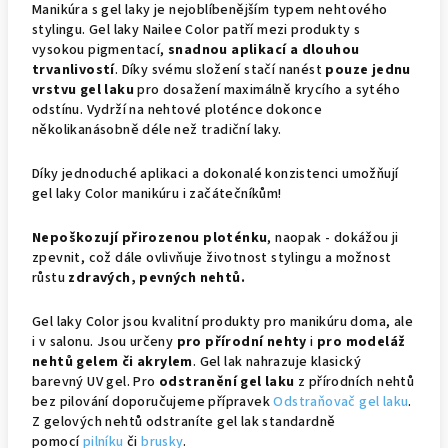
Manikúra s gel laky je nejoblíbenějším typem nehtového
stylingu. Gel laky Nailee Color patří mezi produkty s
vysokou pigmentací,
snadnou aplikací a dlouhou
trvanlivostí
. Díky svému složení stačí nanést
pouze jednu
vrstvu gel laku
pro dosažení maximálně krycího a sytého
odstínu. Vydrží na nehtové ploténce dokonce
několikanásobně déle než tradiční laky.
Díky jednoduché aplikaci a dokonalé konzistenci umožňují
gel laky Color manikúru i začátečníkům!
Nepoškozují přirozenou ploténku
, naopak - dokážou ji
zpevnit, což dále ovlivňuje životnost stylingu a možnost
růstu
zdravých, pevných nehtů.
Gel laky Color jsou kvalitní produkty pro manikúru doma, ale
i v salonu. Jsou určeny
pro přírodní nehty
i
pro modeláž
nehtů gelem či akrylem
. Gel lak nahrazuje klasický
barevný UV gel. Pro
odstranění gel laku
z přírodních nehtů
bez pilování doporučujeme přípravek
Odstraňovač gel laku
.
Z gelových nehtů odstraníte gel lak standardně
pomocí
pilníku
či
brusky
.