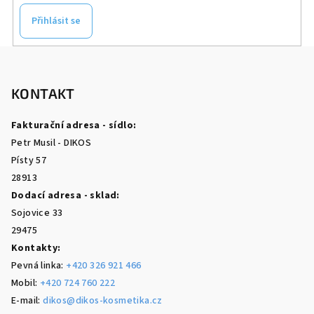
Přihlásit se
Z
á
p
KONTAKT
a
Fakturační adresa - sídlo:
t
Petr Musil - DIKOS
í
Písty 57
28913
Dodací adresa - sklad:
Sojovice 33
29475
Kontakty:
Pevná linka:
+420 326 921 466
Mobil:
+420 724 760 222
E-mail:
dikos@dikos-kosmetika.cz