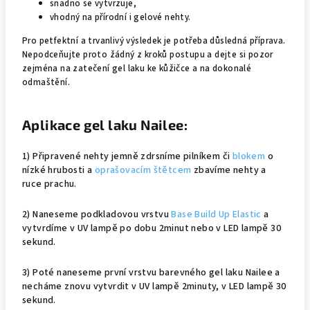
snadno se vytvrzuje,
vhodný na přírodní i gelové nehty.
Pro petfektní a trvanlivý výsledek je potřeba důsledná příprava.
Nepodceňujte proto žádný z kroků postupu a dejte si pozor
zejména na zatečení gel laku ke kůžičce a na dokonalé
odmaštění.
Aplikace gel laku Nailee:
1) Připravené nehty jemně zdrsníme pilníkem či
blokem
o
nízké hrubosti a
oprašovacím štětcem
zbavíme nehty a
ruce prachu.
2) Naneseme podkladovou vrstvu
Base Build Up Elastic
a
vytvrdíme v UV lampě po dobu 2minut nebo v LED lampě 30
sekund.
3) Poté naneseme první vrstvu barevného gel laku Nailee a
necháme znovu vytvrdit v UV lampě 2minuty, v LED lampě 30
sekund.