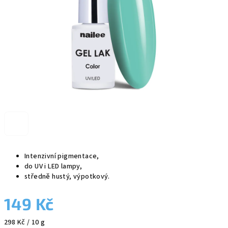
Intenzivní pigmentace,
do UV i LED lampy,
středně hustý, výpotkový.
149 Kč
Měrná
298 Kč / 10 g