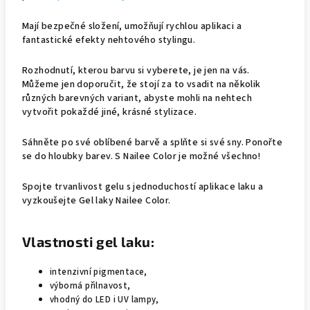
Mají bezpečné složení, umožňují rychlou aplikaci a
fantastické efekty nehtového stylingu.
Rozhodnutí, kterou barvu si vyberete, je jen na vás.
Můžeme jen doporučit, že stojí za to vsadit na několik
různých barevných variant, abyste mohli na nehtech
vytvořit pokaždé jiné, krásné stylizace.
Sáhněte po své oblíbené barvě a splňte si své sny. Ponořte
se do hloubky barev. S Nailee Color je možné všechno!
Spojte trvanlivost gelu s jednoduchostí aplikace laku a
vyzkoušejte Gel laky Nailee Color.
Vlastnosti gel laku:
intenzivní pigmentace,
výborná přilnavost,
vhodný do LED i UV lampy,