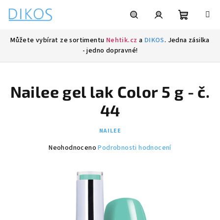
Přejít
na
obsah
Nákupní
Hledat
Přihlášení
Můžete vybírat ze sortimentu
Nehtik.cz
a
DIKOS
. Jedna zásilka
- jedno dopravné!
košík
Nailee gel lak Color 5 g - č.
44
NAILEE
Průměrné
Neohodnoceno
Podrobnosti hodnocení
hodnocení
produktu
je
0,0
z
5
hvězdiček.