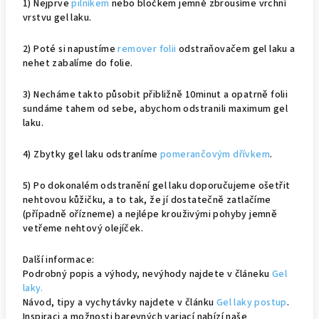
1) Nejprve
pilníkem
nebo bločkem jemně zbrousíme vrchní
vrstvu gel laku.
2) Poté si napustíme
remover folii
odstraňovačem gel laku a
nehet zabalíme do folie.
3) Necháme takto působit přibližně 10minut a opatrně folii
sundáme tahem od sebe, abychom odstranili maximum gel
laku.
4) Zbytky gel laku odstraníme
pomerančovým dřívkem
.
5) Po dokonalém odstranění gel laku doporučujeme ošetřit
nehtovou kůžičku, a to tak, že jí dostatečně zatlačíme
(případně ořízneme) a nejlépe krouživými pohyby jemně
vetřeme nehtový olejíček.
Další informace:
Podrobný popis a výhody, nevýhody najdete v článeku
Gel
laky.
Návod, tipy a vychytávky najdete v článku
Gel laky postup
.
Inspiraci a možnosti barevných variací nabízí naše