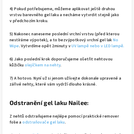
4) Pokud potřebujeme, můžeme aplikovat ještě druhou
vrstvu barevného gel laku a necháme vytvrdit stejně jako
v předchozím kroku.
5) Nakonec naneseme poslední vrchní vrstvu (před kterou
nestíráme výpotek), a to bezvýpotkový vrchní gel lak
No
Wipe
. Vytvrdíme opět 2minuty v
UV lampě nebo v LED lampě.
6) Jako poslední krok doporučujeme ošetřit nehtovou
kůžičku
olejíčkem na nehty
.
7) A hotovo. Nyní už si jenom užívejte dokonale upravené a
zářivé nehty, které vám vydrží dlouho krásné.
Odstranění gel laku Nailee:
Z nehtů odstraňujeme nejlépe pomocí praktické remover
folie a
odstraňovače gel laku
.