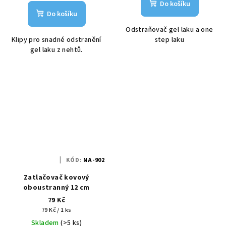
Do košíku
Do košíku
Odstraňovač gel laku a one
Klipy pro snadné odstranění
step laku
gel laku z nehtů.
KÓD:
NA-902
Zatlačovač kovový
oboustranný 12 cm
79 Kč
Měrná
79 Kč / 1 ks
cena:
Skladem
(>5 ks)