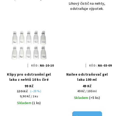
Lihový čistič na nehty,
odstraňuje výpotek.
KÓD:
NA-10-10
KÓD:
NA-03-09
Klipy pro odstranění gel
Nailee odstraňovač gel
laku z nehtů 10 ks čiré
laku 100 ml
99 Kč
49 Kč
139 Kč
Měrná
(–28 %)
49 Kč / 100 ml
Měrná
cena:
9,90 Kč / 1 ks
Skladem
(>5 ks)
cena:
Skladem
(1 ks)