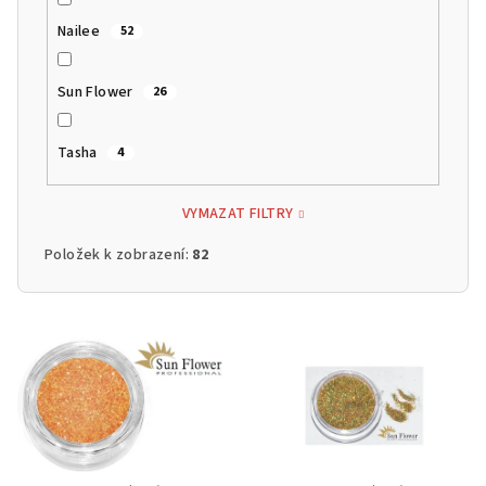
Nailee
52
Sun Flower
26
Tasha
4
VYMAZAT FILTRY
Položek k zobrazení:
82
V
ý
p
i
s
p