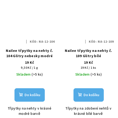
KÓD:
NA-12-104
KÓD:
NA-12-109
Nailee třpytky na nehty č.
Nailee třpytky na nehty č.
104 Glitry nebesky modré
109 Glitry bílé
19 Kč
19 Kč
Měrná
Měrná
9,50 Kč / 1 g
19 Kč / 1 ks
cena:
cena:
Skladem
(>5 ks)
Skladem
(>5 ks)
Do košíku
Do košíku
Třpytky na nehty v krásné
Třpytky na zdobení nehtů v
modré barvě
krásné bílé barvě