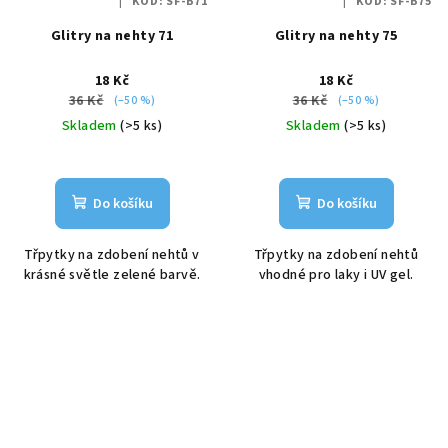
KÓD:
SF-B71
KÓD:
SF-B75
Glitry na nehty 71
Glitry na nehty 75
18 Kč
18 Kč
36 Kč
36 Kč
(–50 %)
(–50 %)
Skladem
(>5 ks)
Skladem
(>5 ks)
Do košíku
Do košíku
Třpytky na zdobení nehtů v
Třpytky na zdobení nehtů
krásné světle zelené barvě.
vhodné pro laky i UV gel.