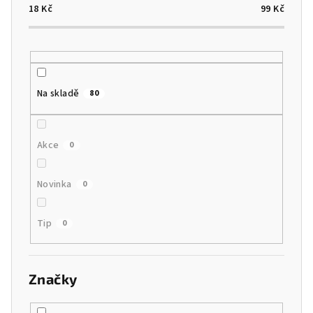
u
18
Kč
99
Kč
k
t
ů
Na skladě
80
Akce
0
Novinka
0
Tip
0
Značky