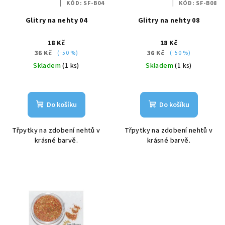
KÓD:
SF-B04
KÓD:
SF-B08
r
Glitry na nehty 04
Glitry na nehty 08
o
d
18 Kč
18 Kč
u
36 Kč
36 Kč
(–50 %)
(–50 %)
k
Skladem
(1 ks)
Skladem
(1 ks)
t
ů
Do košíku
Do košíku
Třpytky na zdobení nehtů v
Třpytky na zdobení nehtů v
krásné barvě.
krásné barvě.