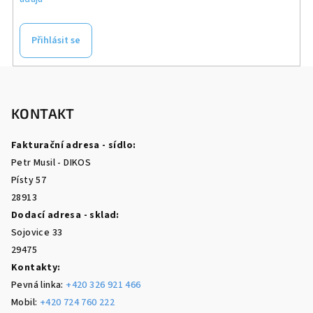
Přihlásit se
Z
á
p
KONTAKT
a
Fakturační adresa - sídlo:
t
Petr Musil - DIKOS
í
Písty 57
28913
Dodací adresa - sklad:
Sojovice 33
29475
Kontakty:
Pevná linka:
+420 326 921 466
Mobil:
+420 724 760 222