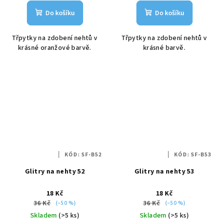
Do košíku
Do košíku
Třpytky na zdobení nehtů v
Třpytky na zdobení nehtů v
krásné oranžové barvě.
krásné barvě.
KÓD:
SF-B52
KÓD:
SF-B53
Glitry na nehty 52
Glitry na nehty 53
18 Kč
18 Kč
36 Kč
36 Kč
(–50 %)
(–50 %)
Skladem
(>5 ks)
Skladem
(>5 ks)