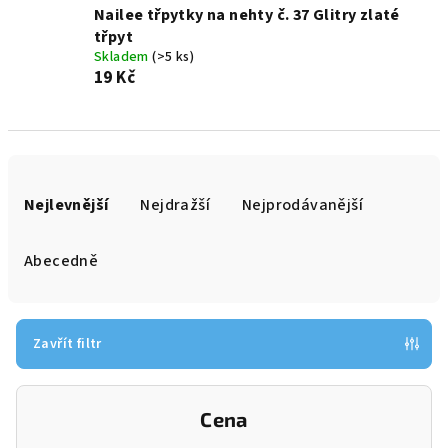
Nailee třpytky na nehty č. 37 Glitry zlaté
třpyt
Skladem
(>5 ks)
19 Kč
Ř
a
Nejlevnější
Nejdražší
Nejprodávanější
z
e
Abecedně
n
í
p
Zavřít filtr
r
o
Cena
d