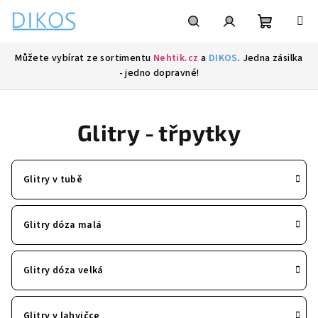
Přejít
na
obsah
Nákupní
Hledat
Přihlášení
Můžete vybírat ze sortimentu
Nehtik.cz
a
DIKOS
. Jedna zásilka
- jedno dopravné!
košík
Glitry - třpytky
Glitry v tubě
Glitry dóza malá
Glitry dóza velká
Glitry v lahvičce