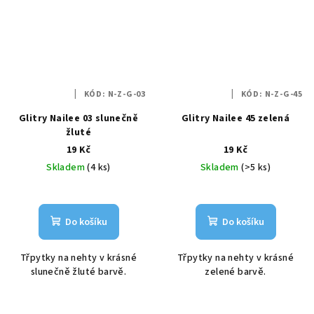
KÓD:
N-Z-G-03
KÓD:
N-Z-G-45
Glitry Nailee 03 slunečně
Glitry Nailee 45 zelená
žluté
19 Kč
19 Kč
Skladem
(4 ks)
Skladem
(>5 ks)
Do košíku
Do košíku
Třpytky na nehty v krásné
Třpytky na nehty v krásné
slunečně žluté barvě.
zelené barvě.