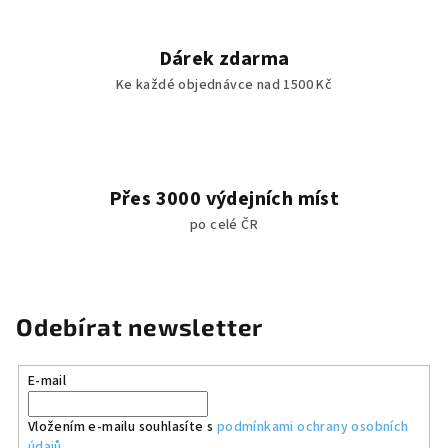
ý
p
Dárek zdarma
i
Ke každé objednávce nad 1500 Kč
s
u
Přes 3000 výdejních míst
po celé ČR
Odebírat newsletter
E-mail
Vložením e-mailu souhlasíte s
podmínkami ochrany osobních
údajů