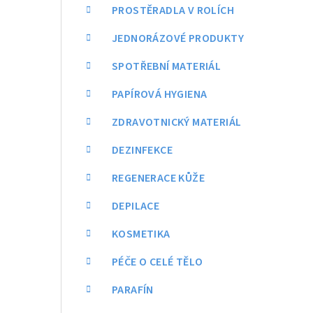
a
PROSTĚRADLA V ROLÍCH
n
JEDNORÁZOVÉ PRODUKTY
n
SPOTŘEBNÍ MATERIÁL
í
PAPÍROVÁ HYGIENA
p
ZDRAVOTNICKÝ MATERIÁL
a
DEZINFEKCE
n
REGENERACE KŮŽE
e
DEPILACE
l
KOSMETIKA
PÉČE O CELÉ TĚLO
PARAFÍN