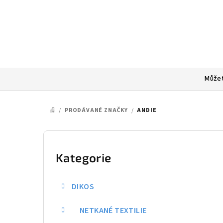
Přejít
na
obsah
Můžet
/
PRODÁVANÉ ZNAČKY
/
ANDIE
DOMŮ
P
o
Kategorie
Přeskočit
kategorie
s
DIKOS
t
NETKANÉ TEXTILIE
r