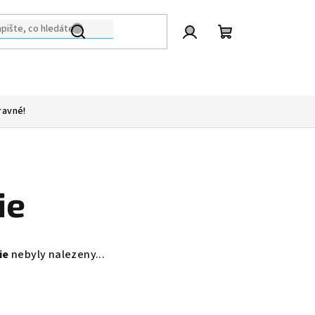
Přihlášení
Nákupní
košík
ravné!
ie
ie
nebyly nalezeny...