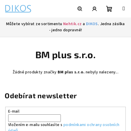
Přejít
na
obsah
Nákupní
Hledat
Přihlášení
Můžete vybírat ze sortimentu
Nehtik.cz
a
DIKOS
. Jedna zásilka
- jedno dopravné!
košík
BM plus s.r.o.
Žádné produkty značky
BM plus s.r.o.
nebyly nalezeny...
Odebírat newsletter
E-mail
Vložením e-mailu souhlasíte s
podmínkami ochrany osobních
údajů