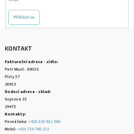
Přihlásit se
Z
á
p
KONTAKT
a
Fakturační adresa - sídlo:
t
Petr Musil - DIKOS
í
Písty 57
28913
Dodací adresa - sklad:
Sojovice 33
29475
Kontakty:
Pevná linka:
+420 326 921 466
Mobil:
+420 724 760 222