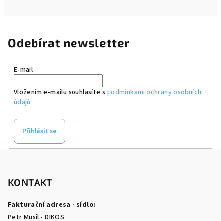
Odebírat newsletter
E-mail
Vložením e-mailu souhlasíte s
podmínkami ochrany osobních
údajů
Přihlásit se
Z
á
p
KONTAKT
a
Fakturační adresa - sídlo:
t
Petr Musil - DIKOS