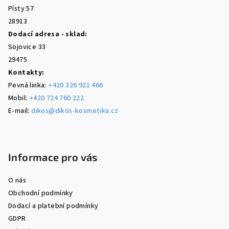
í
Písty 57
28913
Dodací adresa - sklad:
Sojovice 33
29475
Kontakty:
Pevná linka:
+420 326 921 466
Mobil:
+420 724 760 222
E-mail:
dikos@dikos-kosmetika.cz
Informace pro vás
O nás
Obchodní podmínky
Dodací a platební podmínky
GDPR