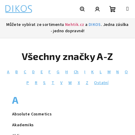
Přejít
na
obsah
Nákupní
Hledat
Přihlášení
Můžete vybírat ze sortimentu
Nehtik.cz
a
DIKOS
. Jedna zásilka
- jedno dopravné!
košík
Všechny značky A-Z
A
B
C
D
E
F
G
H
Ch
I
K
L
M
N
O
P
R
S
T
V
W
X
Z
Ostatní
A
Absolute Cosmetics
Akademiks